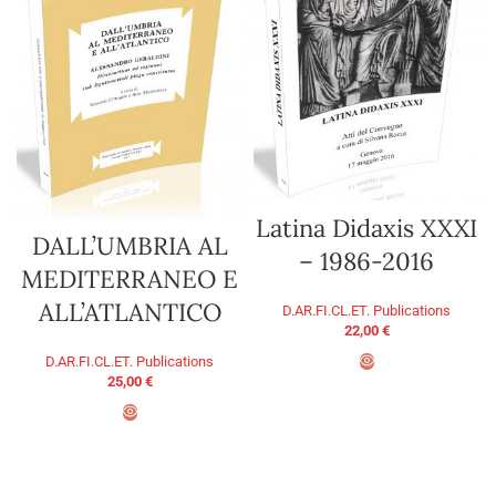
Latina Didaxis XXXI
DALL’UMBRIA AL
– 1986-2016
MEDITERRANEO E
ALL’ATLANTICO
D.AR.FI.CL.ET. Publications
22,00
€
D.AR.FI.CL.ET. Publications
25,00
€
ADD TO BASKET
ADD TO BASKET