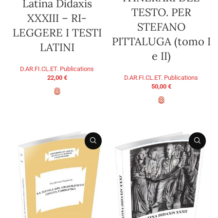
Latina Didaxis
TESTO. PER
XXXIII – RI-
STEFANO
LEGGERE I TESTI
PITTALUGA (tomo I
LATINI
e II)
D.AR.FI.CL.ET. Publications
D.AR.FI.CL.ET. Publications
22,00
€
50,00
€
ADD TO BASKET
ADD TO BASKET