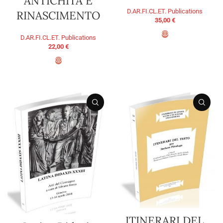
ANTICHITÀ E
D.AR.FI.CL.ET. Publications
RINASCIMENTO
35,00
€
D.AR.FI.CL.ET. Publications
22,00
€
ADD TO BASKET
ADD TO BASKET
ITINERARI DEL