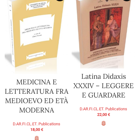
Latina Didaxis
MEDICINA E
XXXIV – LEGGERE
LETTERATURA FRA
E GUARDARE
MEDIOEVO ED ETÀ
MODERNA
D.AR.FI.CL.ET. Publications
22,00
€
D.AR.FI.CL.ET. Publications
18,00
€
ADD TO BASKET