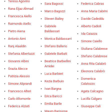
Teresa Agovino
Sara Bagossi
Federica Cabras
Rana Eijaz Ahmad
Marco Bagozzi
Anna Maria Cabrini
Francesca Aiello
Steven Bailey
Davide Cadeddu
Raimondo Aiello
Gabriele
Alberto Cadioli
Pietro Aiena
Baldassari
Ida Caiazza
Antonio Aimi
Monica Baldassarri
Simone Caiello
Ranj Alaaldin
Stefano Ballerio
Giuliana Calabrese
Stefania Albertazzi
Gabriele Barbati
Stefano Calabrese
Giovanni Albini
Beatrice Barbiellini
Anna Rita Calabrò
Amidei
Grazia Alecce
Eleonora Calabrò
Luca Barbieri
Patrizia Alessio
Domenica
Kezia Barbuio
Simone Aliprandi
Calatozzo
Ivan Bargna
Francesco Alteri
Agata Calcagno
Erica Baricci
Carlo Altomonte
Lucilla Calgaro
Emilia Barile
Federica Alziati
Giuseppe Calì
Mauro Barisione