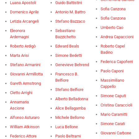
Luana Apostoli
Guido Battistini
Sofia Canzona
Domenico Aprile
Antonio M. Battro
Sofia Canzona
Letizia Arcangeli
Stefano Bazzaco
Umberto Cao
Eleonora
Sebastiano
Ardemagni
Bazzichetto
Andrea Capaccioni
Roberto Ardigò
Edward Beals
Roberto Capel
Badino
Marta Arisi
Simone Bedetti
Federica Capoferri
Stefano Armanini
Genevieve Behrend
Paolo Caponi
Giovanni Armillotta
Francesco B.
Belfiore
Massimiliano
Gareth Armstrong
Cappello
Stefano Belfiore
Cletto Arrighi
Simone Caputi
Alberto Belladonna
Annamaria
Cristina Caraccioli
Ascione
Alice Bellagamba
Mario Caramitti
Alfonso Asturaro
Michele Bellomo
Simone Carati
William Atkinson
Luca Bellone
Giovanni Carbone
Federico Attore
Paolo Beltrami