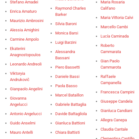
Stefano Amadei
Maria Rosaria
Raymond Charles
Califano
Enrica Amaturo
Barker
Maria Vittoria Calvi
Maurizio Ambrosini
Silvia Baroni
Marcello Cambi
Alessia Amighini
Monica Barsi
Lucía Caminada
Carmine Ampolo
Luigi Barzini
Roberto
Ekaterini
Alessandra
Cammarata
Anagnostopoulos
Bassani
Gian Paolo
Leonardo Andreoli
Piero Bassetti
Cammarota
Viktoryia
Daniele Bassi
Raffaele
Andrukovič
Campanella
Paola Basso
Gianpaolo Angelini
Francesca Campini
Marcel Bataillon
Giovanna
Giuseppe Candela
Angelucci
Gabriele Battaglia
Gianluca Candiani
Antonio Angelucci
Davide Battagliola
Allegra Canepa
Guido Anselmi
Gianluca Battioni
Claudia Cantale
Mauro Antelli
Chiara Battisti
Clementina Cantillo