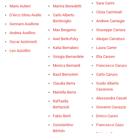
Sara Carini
Mario Autieri
Marina Benedetti
Clizia Carminati
D’Arco Silvio Avalle
Carlo Alberto
Bentivoglio
Andrew Carnegie
Gennaro Avallone
Max Bergamo
Giuseppe Carrara
Andrea Avellino
Axel Berkofsky
Alexjan Carraturo
Oscar Azzimonti
Katia Bernabeo
Laura Carrer
Leo Azzollini
Giorgia Bernardele
Elia Carsen
Monica Bernardi
Francesco Caruso
Basil Bernstein
Carlo Caruso
Claudia Berra
Guido Alberto
Casanova
Mariella Berra
Alessandra Casati
Raffaella
Bertazzoli
Giovanni Casazza
Fabio Berti
Enrico Casini
Constantino
Francesco Caso
Bértolo