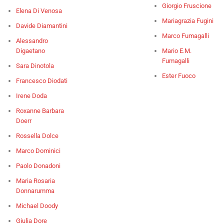
Giorgio Fruscione
Elena Di Venosa
Mariagrazia Fugini
Davide Diamantini
Marco Fumagalli
Alessandro
Digaetano
Mario E.M.
Fumagalli
Sara Dinotola
Ester Fuoco
Francesco Diodati
Irene Doda
Roxanne Barbara
Doerr
Rossella Dolce
Marco Dominici
Paolo Donadoni
Maria Rosaria
Donnarumma
Michael Doody
Giulia Dore