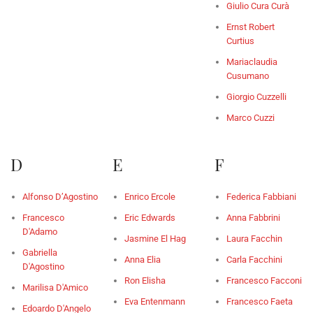
Giulio Cura Curà
Ernst Robert
Curtius
Mariaclaudia
Cusumano
Giorgio Cuzzelli
Marco Cuzzi
D
E
F
Alfonso D’Agostino
Enrico Ercole
Federica Fabbiani
Francesco
Eric Edwards
Anna Fabbrini
D'Adamo
Jasmine El Hag
Laura Facchin
Gabriella
Anna Elia
Carla Facchini
D'Agostino
Ron Elisha
Francesco Facconi
Marilisa D'Amico
Eva Entenmann
Francesco Faeta
Edoardo D'Angelo