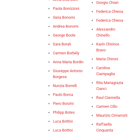
Giorgio Chiari
Paola Bonizzoni
Federica Chiesa
Ilaria Bonomi
Federica Chiesa
Andrea Bonomi
Alessandro
George Boole
Chinello
Sara Borali
Karín Chirinos
Bravo
Carmen Borbély
Maria Chironi
Anna Maria Bordin
Carolina
Giuseppe Antonio
Ciampaglia
Borgese
Rita Mariagrazia
Nunzia Borrelli
Cianci
Paolo Borsa
Raul Ciannella
Piero Borzini
Carmen Cillo
Philipp Botes
Maurizio Cimarosti
Luca Bottini
Raffaella
Luca Bottini
Cinquanta