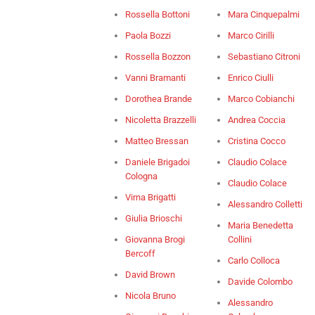
Rossella Bottoni
Mara Cinquepalmi
Paola Bozzi
Marco Cirilli
Rossella Bozzon
Sebastiano Citroni
Vanni Bramanti
Enrico Ciulli
Dorothea Brande
Marco Cobianchi
Nicoletta Brazzelli
Andrea Coccia
Matteo Bressan
Cristina Cocco
Daniele Brigadoi
Claudio Colace
Cologna
Claudio Colace
Virna Brigatti
Alessandro Colletti
Giulia Brioschi
Maria Benedetta
Giovanna Brogi
Collini
Bercoff
Carlo Colloca
David Brown
Davide Colombo
Nicola Bruno
Alessandro