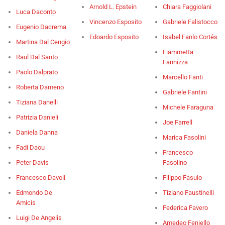
Arnold L. Epstein
Chiara Faggiolani
Luca Daconto
Vincenzo Esposito
Gabriele Falistocco
Eugenio Dacrema
Edoardo Esposito
Isabel Fanlo Cortés
Martina Dal Cengio
Fiammetta
Raul Dal Santo
Fannizza
Paolo Dalprato
Marcello Fanti
Roberta Dameno
Gabriele Fantini
Tiziana Danelli
Michele Faraguna
Patrizia Danieli
Joe Farrell
Daniela Danna
Marica Fasolini
Fadi Daou
Francesco
Peter Davis
Fasolino
Francesco Davoli
Filippo Fasulo
Edmondo De
Tiziano Faustinelli
Amicis
Federica Favero
Luigi De Angelis
Amedeo Feniello