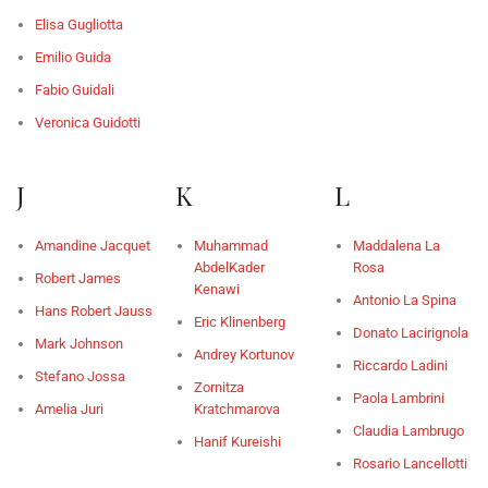
Elisa Gugliotta
Emilio Guida
Fabio Guidali
Veronica Guidotti
J
K
L
Amandine Jacquet
Muhammad
Maddalena La
AbdelKader
Rosa
Robert James
Kenawi
Antonio La Spina
Hans Robert Jauss
Eric Klinenberg
Donato Lacirignola
Mark Johnson
Andrey Kortunov
Riccardo Ladini
Stefano Jossa
Zornitza
Paola Lambrini
Amelia Juri
Kratchmarova
Claudia Lambrugo
Hanif Kureishi
Rosario Lancellotti