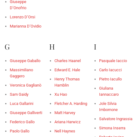
Giuseppe
D’Onofrio
Lorenzo D’Orsi
Marianna D’Ovidio
G
H
I
Giuseppe Gaballo
Charles Haanel
Pasquale Iaccio
Massimiliano
Edward E. Hale
Carlo Iacucci
Gaggero
Henry Thomas
Pietro Iacullo
Veronica Gaglianò
Hamblin
Giuliana
Sam Gaidy
Xu Hao
Iannaccaro
Luca Gallarini
Fletcher A. Harding
Jole Silvia
Imbornone
Giuseppe Galliverti
Matt Harvey
Salvatore Ingrassia
Federico Gallo
Ariana Harwicz
Simona Inserra
Paolo Gallo
Nell Haynes