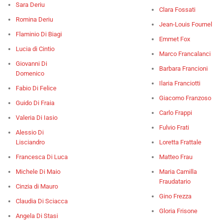
Sara Deriu
Clara Fossati
Romina Deriu
Jean-Louis Fournel
Flaminio Di Biagi
Emmet Fox
Lucia di Cintio
Marco Francalanci
Giovanni Di
Barbara Francioni
Domenico
Ilaria Franciotti
Fabio Di Felice
Giacomo Franzoso
Guido Di Fraia
Carlo Frappi
Valeria Di Iasio
Fulvio Frati
Alessio Di
Lisciandro
Loretta Frattale
Francesca Di Luca
Matteo Frau
Michele Di Maio
Maria Camilla
Fraudatario
Cinzia di Mauro
Gino Frezza
Claudia Di Sciacca
Gloria Frisone
Angela Di Stasi