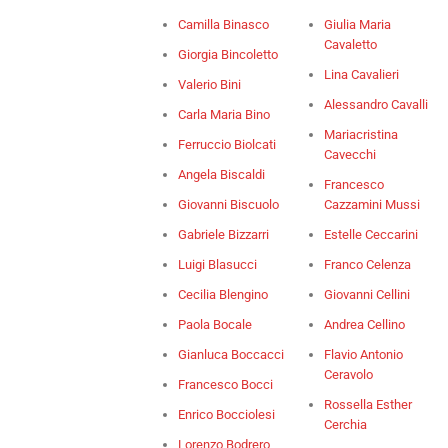
Camilla Binasco
Giulia Maria
Cavaletto
Giorgia Bincoletto
Lina Cavalieri
Valerio Bini
Alessandro Cavalli
Carla Maria Bino
Mariacristina
Ferruccio Biolcati
Cavecchi
Angela Biscaldi
Francesco
Giovanni Biscuolo
Cazzamini Mussi
Gabriele Bizzarri
Estelle Ceccarini
Luigi Blasucci
Franco Celenza
Cecilia Blengino
Giovanni Cellini
Paola Bocale
Andrea Cellino
Gianluca Boccacci
Flavio Antonio
Ceravolo
Francesco Bocci
Rossella Esther
Enrico Bocciolesi
Cerchia
Lorenzo Bodrero