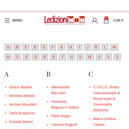
0
MENU
0,00
€
A
B
C
D
E
F
G
H
I
J
K
L
M
N
O
P
Q
R
S
T
U
V
W
X
Y
Z
A
B
C
Ernest Abadal
Alessandro
C.I.R.C.E. Centro
Baccarin
Internazionale di
Michele Abbate
Ricerca per le
Giovanna
Asmaa Aboulabil
Convivialità
Bagnasco Gianni
Elettriche
Ilaria Acquaviva
Paolo Bagni
Maria Cristina
Daniela Adorni
Lorenzo Bagnoli
Cabani