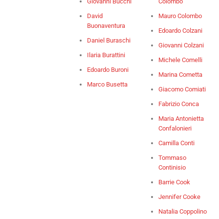
Giovanni Bucchi
Colombo
David
Mauro Colombo
Buonaventura
Edoardo Colzani
Daniel Buraschi
Giovanni Colzani
Ilaria Burattini
Michele Comelli
Edoardo Buroni
Marina Cometta
Marco Busetta
Giacomo Comiati
Fabrizio Conca
Maria Antonietta
Confalonieri
Camilla Conti
Tommaso
Continisio
Barrie Cook
Jennifer Cooke
Natalia Coppolino