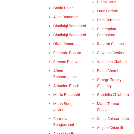
Diana Cerini
Giada Boiani
Luca Ceriotti
Alice Bonandini
Sara Cerneaz
Gianluigi Bonanomi
Giuseppina
Gianluigi Bonanomi
Cersosimo
Olivia Bonardi
Roberta Cesana
Riccardo Bonato
Giovanni Cestino
Simone Bonavita
Valentina Chabert
Athos
Paolo Cherchi
Boncompagni
George Tomkyns
Antonino Bondì
Chesney
Marta Boneschi
Gabriello Chiabrera
Maria Bonghi
Maria Teresa
Jovino
Chialant
Carmela
Xenia Chiaramonte
Bongiovanni
Angelo Chiarelli
Anna Lisa Boni