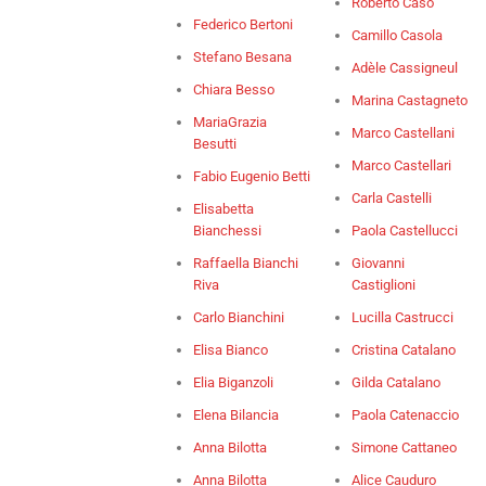
Roberto Caso
Federico Bertoni
Camillo Casola
Stefano Besana
Adèle Cassigneul
Chiara Besso
Marina Castagneto
MariaGrazia
Marco Castellani
Besutti
Marco Castellari
Fabio Eugenio Betti
Carla Castelli
Elisabetta
Bianchessi
Paola Castellucci
Raffaella Bianchi
Giovanni
Riva
Castiglioni
Carlo Bianchini
Lucilla Castrucci
Elisa Bianco
Cristina Catalano
Elia Biganzoli
Gilda Catalano
Elena Bilancia
Paola Catenaccio
Anna Bilotta
Simone Cattaneo
Anna Bilotta
Alice Cauduro