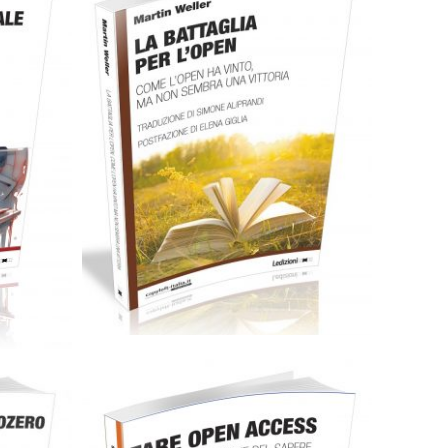
Cartaceo
eBook in PDF
ub
0,00
€
18,00
€
Select options