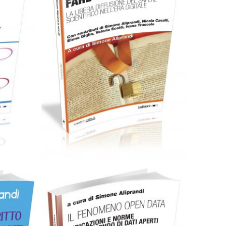
Cartaceo
eBook in ePub
ub
eBook in PDF
0,00
€
14,00
€
Select options