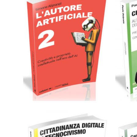
C
Cartaceo
eBook in ePub
11,99
€
22,00
€
Select options