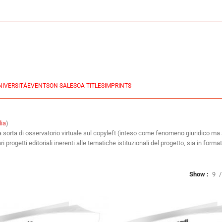
NIVERSITÀ
EVENTS
ON SALES
OA TITLES
IMPRINTS
lia
)
una sorta di osservatorio virtuale sul copyleft (inteso come fenomeno giuridico m
ari progetti editoriali inerenti alle tematiche istituzionali del progetto, sia in for
Show
9