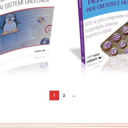
Cartaceo
eBook in eP
14,00
€
2,99
€
7,50
€
Add to basket
Select options
1
2
→