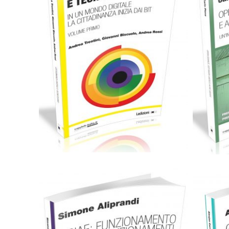
C
Cartaceo
eBook in PDF
0,00
€
18,00
€
Select options