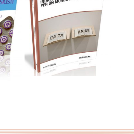
Cartaceo
eBook in ePub
eBook in PDF
ub
0,00
€
12,00
€
Select options