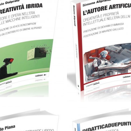
artaceo
eBook in ePub
Cartaceo
eBook in eP
6,99
€
18,00
€
8,99
€
18,00
€
Select options
Select options