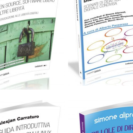
Cartaceo
eBook in eP
artaceo
eBook in ePub
eBook in PDF
eBook in PDF
0,00
€
14,00
€
0,00
€
16,00
€
Select options
Select options