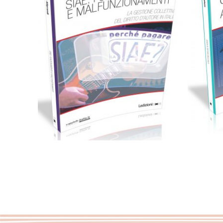
Cartaceo
eBook in ePub
2,99
€
14,00
€
Select options