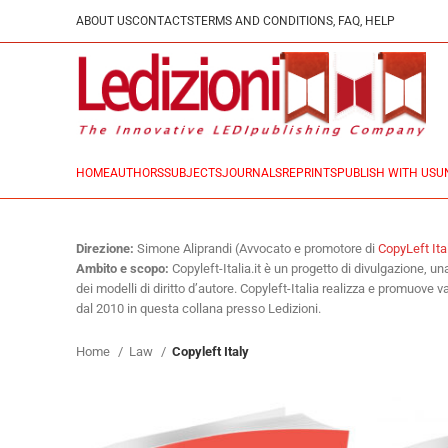
ABOUT US
CONTACTS
TERMS AND CONDITIONS, FAQ, HELP
HOME
AUTHORS
SUBJECTS
JOURNALS
REPRINTS
PUBLISH WITH US
U
Direzione:
Simone Aliprandi (Avvocato e promotore di
CopyLeft Ita
Ambito e scopo:
Copyleft-Italia.it è un progetto di divulgazione, 
dei modelli di diritto d’autore. Copyleft-Italia realizza e promuove v
dal 2010 in questa collana presso Ledizioni.
Home
Law
Copyleft Italy