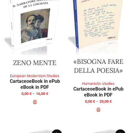
«BISOGNA FARE
ZENO MENTE
DELLA POESIA»
European Modernism Studies
Cartaceo
eBook in ePub
Humanistic studies
eBook in PDF
Cartaceo
eBook in ePub
0,00
€
–
16,00
€
eBook in PDF
0,00
€
–
20,00
€
SELECT OPTIONS
SELECT OPTIONS