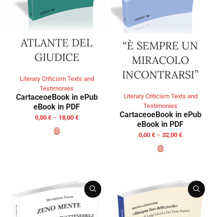
ATLANTE DEL
“È SEMPRE UN
GIUDICE
MIRACOLO
INCONTRARSI”
Literary Criticism Texts and
Testimonies
Literary Criticism Texts and
Cartaceo
eBook in ePub
Testimonies
eBook in PDF
Cartaceo
eBook in ePub
0,00
€
–
18,00
€
eBook in PDF
0,00
€
–
32,00
€
SELECT OPTIONS
SELECT OPTIONS