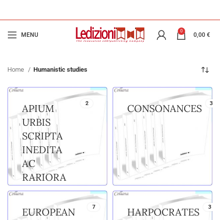
0
MENU
0,00
€
Home
Humanistic studies
2
36
APIUM
CONSONANCES
URBIS
SCRIPTA
INEDITA
AC
RARIORA
7
3
EUROPEAN
HARPOCRATES