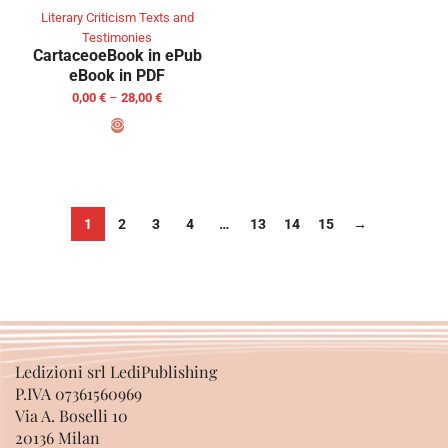
Literary Criticism Texts and
Testimonies
Cartaceo
eBook in ePub
eBook in PDF
0,00
€
–
28,00
€
SELECT OPTIONS
1
2
3
4
…
13
14
15
→
Ledizioni srl LediPublishing
P.IVA 07361560969
Via A. Boselli 10
20136 Milan