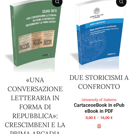
DUE STORICISMI A
«UNA
CONFRONTO
CONVERSAZIONE
LETTERARIA IN
University of Salerno
Cartaceo
eBook in ePub
FORMA DI
eBook in PDF
REPUBBLICA»:
0,00
€
–
16,00
€
CRESCIMBENI E LA
PRIMA ARCADIA