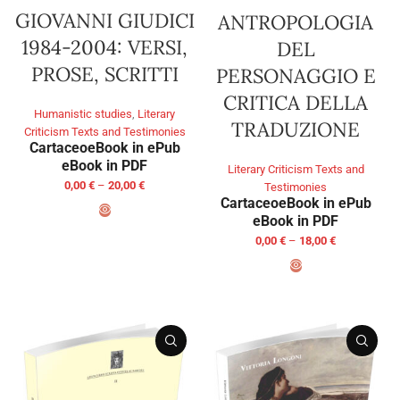
GIOVANNI GIUDICI
ANTROPOLOGIA
1984-2004: VERSI,
DEL
PROSE, SCRITTI
PERSONAGGIO E
CRITICA DELLA
Humanistic studies
,
Literary
TRADUZIONE
Criticism Texts and Testimonies
Cartaceo
eBook in ePub
eBook in PDF
Literary Criticism Texts and
0,00
€
–
20,00
€
Testimonies
Cartaceo
eBook in ePub
eBook in PDF
SELECT OPTIONS
0,00
€
–
18,00
€
SELECT OPTIONS