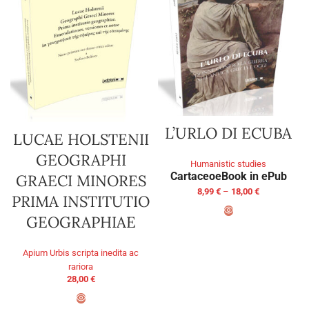
L’URLO DI ECUBA
LUCAE HOLSTENII
GEOGRAPHI
Humanistic studies
Cartaceo
eBook in ePub
GRAECI MINORES
8,99
€
–
18,00
€
PRIMA INSTITUTIO
GEOGRAPHIAE
SELECT OPTIONS
Apium Urbis scripta inedita ac
rariora
28,00
€