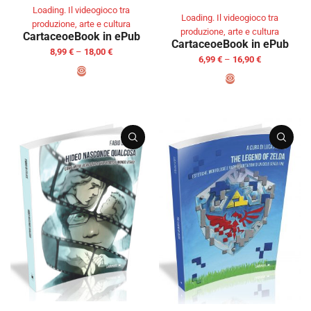
Loading. Il videogioco tra
Loading. Il videogioco tra
produzione, arte e cultura
produzione, arte e cultura
Cartaceo
eBook in ePub
Cartaceo
eBook in ePub
8,99
€
–
18,00
€
6,99
€
–
16,90
€
SELECT OPTIONS
SELECT OPTIONS