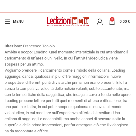
0
MENU
0,00
€
Direzione:
Francesco Toniolo
Ambito e scopo:
Loading. Quel momento interstiziale in cui attendiamo il
caricamento di un’area o un livello, in cui l’attività videoludica viene
sospesa per un attimo.
Vogliamo prendere il caricamento come simbolo della collana. Loading
aggiunge, carica, qualcosa in più. offre maggiori informazioni, nuove
prospettive, differenti punti di vista che prima non erano presenti. E lo fa
senza la compulsiva velocità delle notizie volanti, subito accantonate, ma
con le tempistiche della saggistica, che indaga, scava a fondo nelle opere.
Loading propone letture per tutti quei momenti di attesa e riflessione, tra
una partita e l’altra, in cui poter scoprire qualcosa di nuovo sul mondo
videoludico, in cui meditare sull’esperienza offerta dal medium. Una
collana di saggi agili e accessibili, ma anche capaci di scavare sotto la
superficie delle prime impressioni, per far emergere ciò che il videogioco
ha da raccontare e offrire.