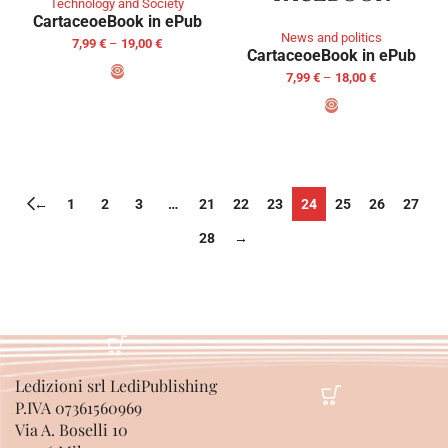
Technology and Society
Cartaceo
eBook in ePub
News and politics
7,99
€
–
19,00
€
Cartaceo
eBook in ePub
7,99
€
–
18,00
€
SELECT OPTIONS
SELECT OPTIONS
←
1
2
3
…
21
22
23
24
25
26
27
28
→
Ledizioni srl LediPublishing
P.IVA 07361560969
Via A. Boselli 10