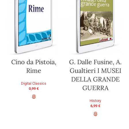
Cino da Pistoia,
G. Dalle Fusine, A.
Rime
Gualtieri I MUSEI
DELLA GRANDE
Digital Classics
GUERRA
0,99
€
History
ADD TO BASKET
6,99
€
ADD TO BASKET