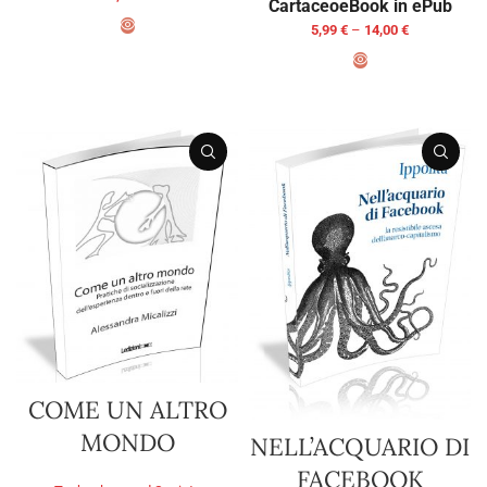
Cartaceo
eBook in ePub
5,99
€
–
14,00
€
ADD TO BASKET
SELECT OPTIONS
COME UN ALTRO
MONDO
NELL’ACQUARIO DI
FACEBOOK