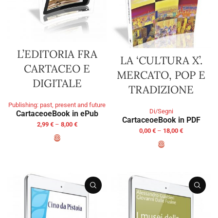
L’EDITORIA FRA
LA ‘CULTURA X’.
CARTACEO E
MERCATO, POP E
DIGITALE
TRADIZIONE
Publishing: past, present and future
Di/Segni
Cartaceo
eBook in ePub
Cartaceo
eBook in PDF
2,99
€
–
8,00
€
0,00
€
–
18,00
€
SELECT OPTIONS
SELECT OPTIONS