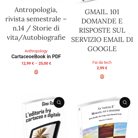
Antropologia,
GMAIL. 101
rivista semestrale –
DOMANDE E
n.14 / Storie di
RISPOSTE SUL
vita/Autobiografie
SERVIZIO EMAIL DI
GOOGLE
Anthropology
Cartaceo
eBook in PDF
Fai da tech
12,99
€
–
25,00
€
2,99
€
SELECT OPTIONS
ADD TO BASKET