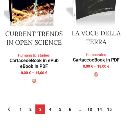
LA VOCE DELLA
CURRENT TRENDS
TERRA
IN OPEN SCIENCE
Harpocrates
Humanistic studies
Cartaceo
eBook in PDF
Cartaceo
eBook in ePub
eBook in PDF
0,00
€
–
18,00
€
0,00
€
–
14,00
€
SELECT OPTIONS
SELECT OPTIONS
←
1
2
3
4
5
6
…
13
14
15
→