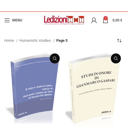
0
MENU
0,00
€
Home
Humanistic studies
Page 3