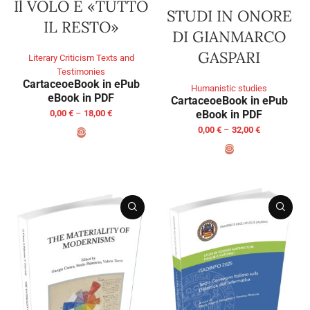
Il VOLO E «TUTTO
STUDI IN ONORE
IL RESTO»
DI GIANMARCO
GASPARI
Literary Criticism Texts and
Testimonies
Cartaceo
eBook in ePub
Humanistic studies
eBook in PDF
Cartaceo
eBook in ePub
eBook in PDF
0,00
€
–
18,00
€
0,00
€
–
32,00
€
SELECT OPTIONS
SELECT OPTIONS