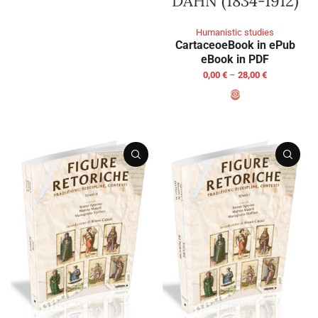
DAHN (1834-1912)
SELECT OPTIONS
Humanistic studies
Cartaceo
eBook in ePub
eBook in PDF
0,00
€
–
28,00
€
SELECT OPTIONS