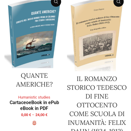
QUANTE
IL ROMANZO
AMERICHE?
STORICO TEDESCO
DI FINE
Humanistic studies
Cartaceo
eBook in ePub
OTTOCENTO
eBook in PDF
COME SCUOLA DI
0,00
€
–
24,00
€
INUMANITÀ: FELIX