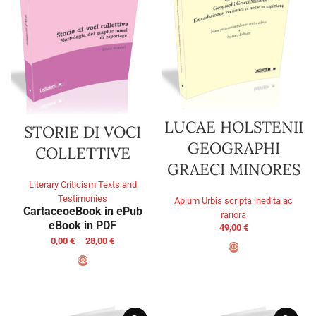
LUCAE HOLSTENII
STORIE DI VOCI
GEOGRAPHI
COLLETTIVE
GRAECI MINORES
Literary Criticism Texts and
Testimonies
Apium Urbis scripta inedita ac
Cartaceo
eBook in ePub
rariora
eBook in PDF
49,00
€
0,00
€
–
28,00
€
ADD TO BASKET
SELECT OPTIONS