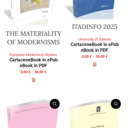
ITADINFO 2025
THE MATERIALITY
University of Salerno
OF MODERNISMS
Cartaceo
eBook in ePub
eBook in PDF
European Modernism Studies
0,00
€
–
59,00
€
Cartaceo
eBook in ePub
eBook in PDF
0,00
€
–
36,00
€
SELECT OPTIONS
SELECT OPTIONS