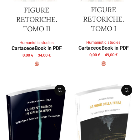
FIGURE
FIGURE
RETORICHE.
RETORICHE.
TOMO I
TOMO II
Humanistic studies
Humanistic studies
Cartaceo
eBook in PDF
Cartaceo
eBook in PDF
0,00
€
–
49,00
€
0,00
€
–
34,00
€
SELECT OPTIONS
SELECT OPTIONS