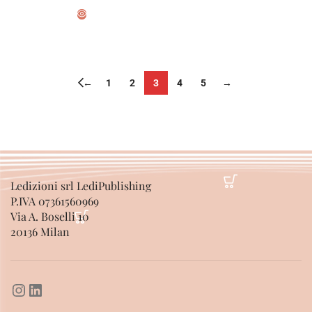
SELECT OPTIONS
SELECT OPTIONS
←
1
2
3
4
5
→
Ledizioni srl LediPublishing
P.IVA 07361560969
Via A. Boselli 10
20136 Milan