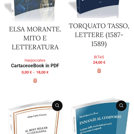
TORQUATO TASSO,
ELSA MORANTE.
LETTERE (1587-
MITO E
1589)
LETTERATURA
BITeS
Harpocrates
24,00
€
Cartaceo
eBook in PDF
0,00
€
–
18,00
€
ADD TO BASKET
SELECT OPTIONS