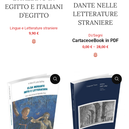
DANTE NELLE
EGITTO E ITALIANI
LETTERATURE
D’EGITTO
STRANIERE
Lingue e Letterature straniere
9,90
€
Di/Segni
Cartaceo
eBook in PDF
0,00
€
–
28,00
€
ADD TO BASKET
SELECT OPTIONS