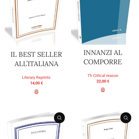
INNANZI AL
IL BEST SELLER
COMPORRE
ALL’ITALIANA
Th Critical reason
Literary Reprints
22,00
€
14,00
€
ADD TO BASKET
ADD TO BASKET