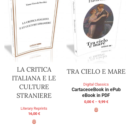
LA CRITICA
TRA CIELO E MARE
ITALIANA E LE
Digital Classics
CULTURE
Cartaceo
eBook in ePub
STRANIERE
eBook in PDF
0,00
€
–
9,99
€
Literary Reprints
16,00
€
SELECT OPTIONS
ADD TO BASKET