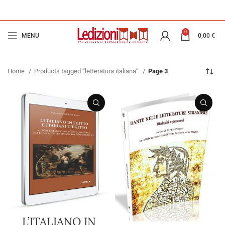
0
MENU
0,00
€
Home
Products tagged “letteratura italiana”
Page 3
L’ITALIANO IN