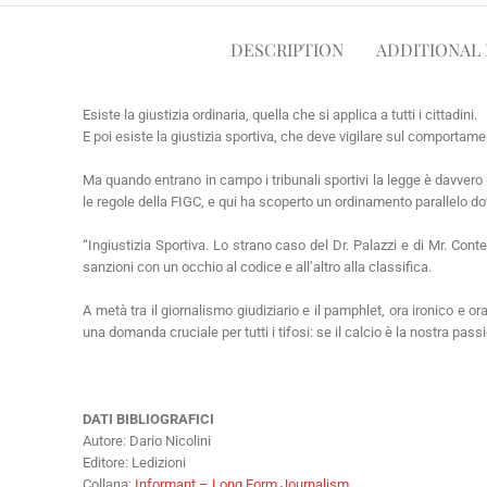
DESCRIPTION
ADDITIONAL
Esiste la giustizia ordinaria, quella che si applica a tutti i cittadini.
E poi esiste la giustizia sportiva, che deve vigilare sul comportamen
Ma quando entrano in campo i tribunali sportivi la legge è davvero
le regole della FIGC, e qui ha scoperto un ordinamento parallelo dove
“Ingiustizia Sportiva. Lo strano caso del Dr. Palazzi e di Mr. Con
sanzioni con un occhio al codice e all’altro alla classifica.
A metà tra il giornalismo giudiziario e il pamphlet, ora ironico e o
una domanda cruciale per tutti i tifosi: se il calcio è la nostra pa
DATI BIBLIOGRAFICI
Autore: Dario Nicolini
Editore: Ledizioni
Collana:
Informant – Long Form Journalism