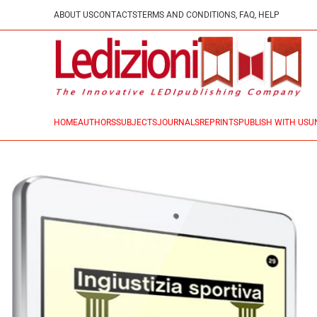
ABOUT US
CONTACTS
TERMS AND CONDITIONS, FAQ, HELP
HOME
AUTHORS
SUBJECTS
JOURNALS
REPRINTS
PUBLISH WITH US
U