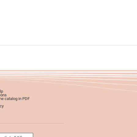
lp
ions
e catalog in PDF
icy