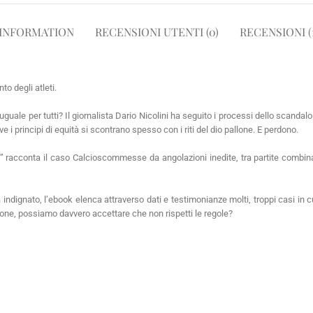
 INFORMATION
RECENSIONI UTENTI (0)
RECENSIONI (1
to degli atleti.
 uguale per tutti? Il giornalista Dario Nicolini ha seguito i processi dello scan
 i principi di equità si scontrano spesso con i riti del dio pallone. E perdono.
te” racconta il caso Calcioscommesse da angolazioni inedite, tra partite combina
ra indignato, l’ebook elenca attraverso dati e testimonianze molti, troppi casi i
ssione, possiamo davvero accettare che non rispetti le regole?