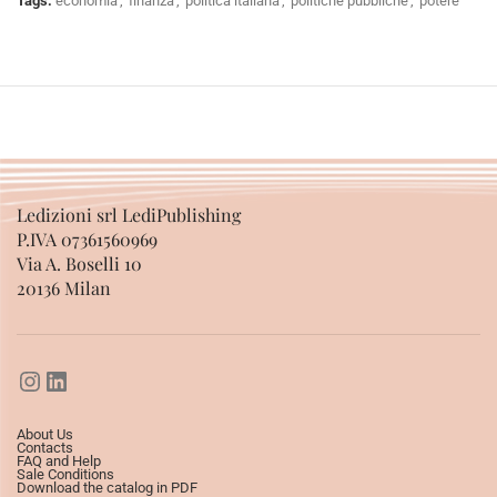
Tags:
economia
,
finanza
,
politica italiana
,
politiche pubbliche
,
potere
Ledizioni srl LediPublishing
P.IVA 07361560969
Via A. Boselli 10
20136 Milan
About Us
Contacts
FAQ and Help
Sale Conditions
Download the catalog in PDF