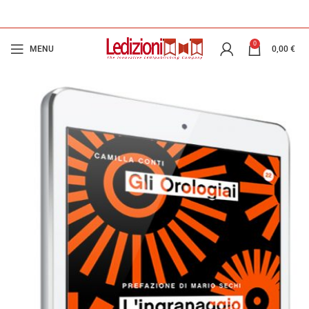
0
MENU
0,00
€