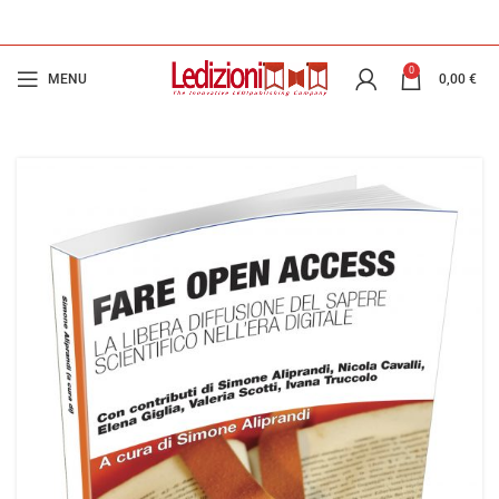
0
MENU
0,00
€