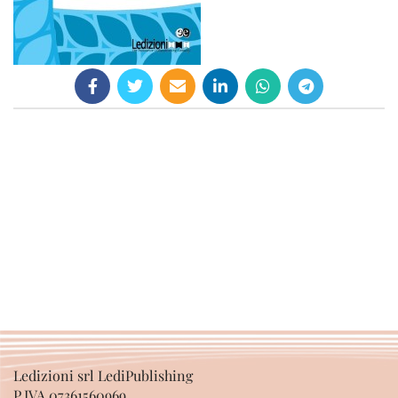
Ledizioni srl LediPublishing
P.IVA 07361560969