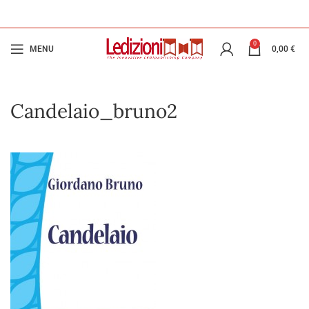
0
MENU
0,00
€
Candelaio_bruno2