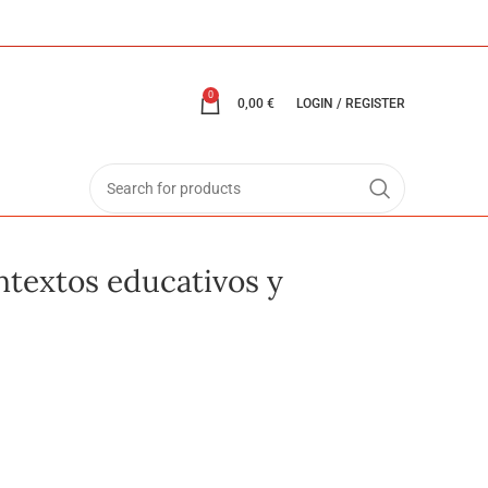
0
0,00
€
LOGIN / REGISTER
ntextos educativos y