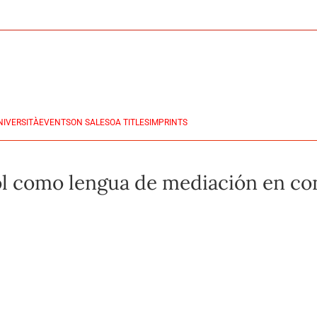
NIVERSITÀ
EVENTS
ON SALES
OA TITLES
IMPRINTS
ñol como lengua de mediación en co