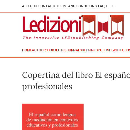
ABOUT US
CONTACTS
TERMS AND CONDITIONS, FAQ, HELP
HOME
AUTHORS
SUBJECTS
JOURNALS
REPRINTS
PUBLISH WITH US
U
Copertina del libro El espa
profesionales