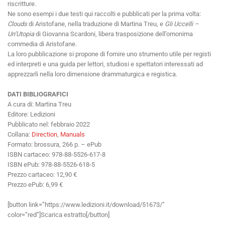
riscritture.
Ne sono esempi i due testi qui raccolti e pubblicati per la prima volta:
Clouds
di Aristofane, nella traduzione di Martina Treu, e
Gli Uccelli –
Un’Utopia
di Giovanna Scardoni, libera trasposizione dell’omonima
commedia di Aristofane.
La loro pubblicazione si propone di fornire uno strumento utile per registi
ed interpreti e una guida per lettori, studiosi e spettatori interessati ad
apprezzarli nella loro dimensione drammaturgica e registica.
DATI BIBLIOGRAFICI
A cura di: Martina Treu
Editore: Ledizioni
Pubblicato nel: febbraio 2022
Collana:
Direction
,
Manuals
Formato: brossura, 266 p. – ePub
ISBN cartaceo: 978-88-5526-617-8
ISBN ePub: 978-88-5526-618-5
Prezzo cartaceo: 12,90 €
Prezzo ePub: 6,99 €
[button link=”https://www.ledizioni.it/download/51673/”
color=”red”]Scarica estratto[/button]