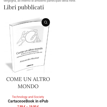
vergogna, all’interno di ambienti partecipati della Rete.
Libri pubblicati
COME UN ALTRO
MONDO
Technology and Society
Cartaceo
eBook in ePub
7,99
€
–
19,00
€