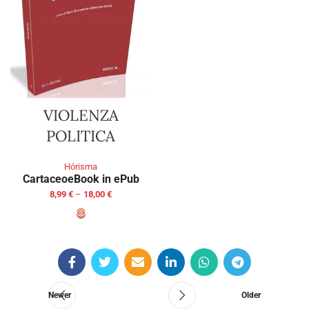
VIOLENZA
POLITICA
Hórisma
Cartaceo
eBook in ePub
8,99
€
–
18,00
€
SELECT OPTIONS
Newer
Older