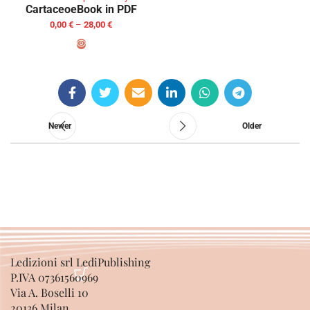
Cartaceo
eBook in PDF
0,00
€
–
28,00
€
SELECT OPTIONS
Newer
Older
Ledizioni srl LediPublishing
P.IVA 07361560969
Via A. Boselli 10
20136 Milan