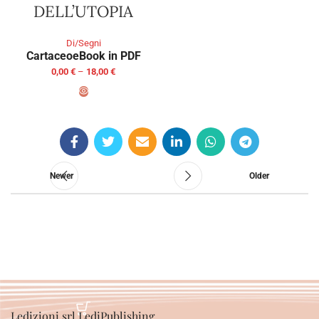
DELL’UTOPIA
Di/Segni
Cartaceo
eBook in PDF
0,00
€
–
18,00
€
SELECT OPTIONS
Newer
Older
Ledizioni srl LediPublishing