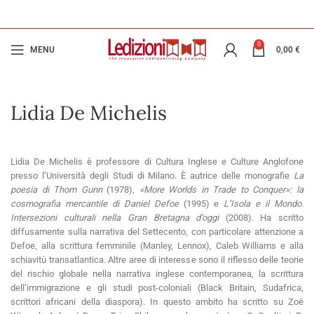
0
MENU
0,00
€
Lidia De Michelis
Lidia De Michelis è professore di Cultura Inglese e Culture Anglofone
presso l’Università degli Studi di Milano. È autrice delle monografie
La
poesia di Thom Gunn
(1978),
«More Worlds in Trade to Conquer»: la
cosmografia mercantile di Daniel Defoe
(1995) e
L’Isola e il Mondo.
Intersezioni culturali nella Gran Bretagna d’oggi
(2008). Ha scritto
diffusamente sulla narrativa del Settecento, con particolare attenzione a
Defoe, alla scrittura femminile (Manley, Lennox), Caleb Williams e alla
schiavitù transatlantica. Altre aree di interesse sono il riflesso delle teorie
del rischio globale nella narrativa inglese contemporanea, la scrittura
dell’immigrazione e gli studi post-coloniali (Black Britain, Sudafrica,
scrittori africani della diaspora). In questo ambito ha scritto su Zoë