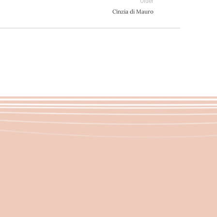
Older
Cinzia di Mauro