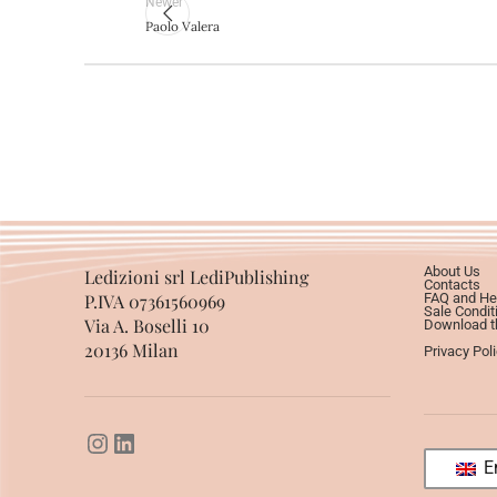
Newer
Paolo Valera
About Us
Ledizioni srl LediPublishing
Contacts
P.IVA 07361560969
FAQ and He
Sale Condit
Via A. Boselli 10
Download th
20136 Milan
Privacy Pol
En