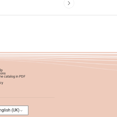
lp
ions
e catalog in PDF
icy
glish (UK)