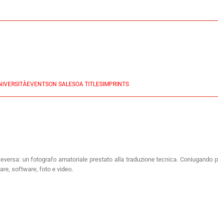
NIVERSITÀ
EVENTS
ON SALES
OA TITLES
IMPRINTS
 viceversa: un fotografo amatoriale prestato alla traduzione tecnica. Coniugando
are, software, foto e video.