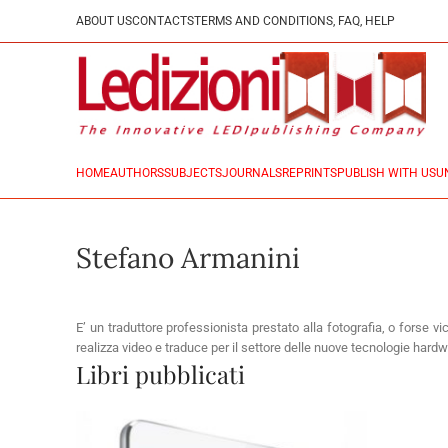
ABOUT US
CONTACTS
TERMS AND CONDITIONS, FAQ, HELP
HOME
AUTHORS
SUBJECTS
JOURNALS
REPRINTS
PUBLISH WITH US
U
Stefano Armanini
E’ un traduttore professionista prestato alla fotografia, o forse
realizza video e traduce per il settore delle nuove tecnologie hardw
Libri pubblicati