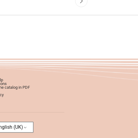
lp
ions
e catalog in PDF
icy
glish (UK)