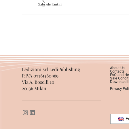
Gabriele Fantini
About Us
Ledizioni srl LediPublishing
Contacts
P.IVA 07361560969
FAQ and He
Sale Condit
Via A. Boselli 10
Download th
20136 Milan
Privacy Pol
En