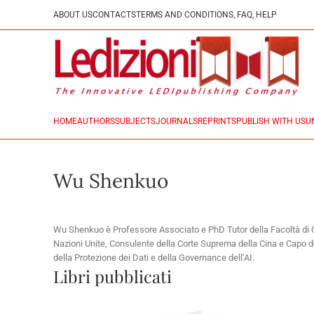
ABOUT US
CONTACTS
TERMS AND CONDITIONS, FAQ, HELP
HOME
AUTHORS
SUBJECTS
JOURNALS
REPRINTS
PUBLISH WITH US
U
Wu Shenkuo
Wu Shenkuo è Professore Associato e PhD Tutor della Facoltà di Gi
Nazioni Unite, Consulente della Corte Suprema della Cina e Capo del
della Protezione dei Dati e della Governance dell’AI.
Libri pubblicati