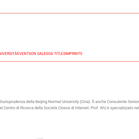
NIVERSITÀ
EVENTS
ON SALES
OA TITLES
IMPRINTS
urisprudenza della Beijing Normal University (Cina). È anche Consulente Senior 
 Centro di Ricerca della Società Cinese di Internet. Prof. WU è specializzato ne