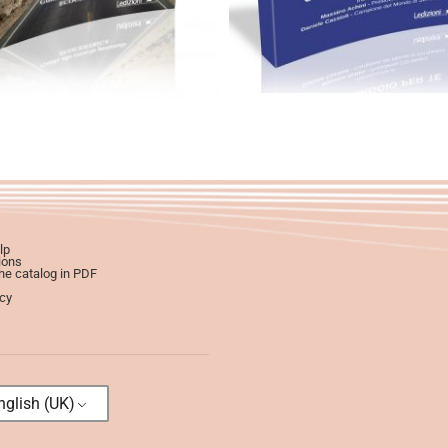
lp
ions
e catalog in PDF
icy
glish (UK)