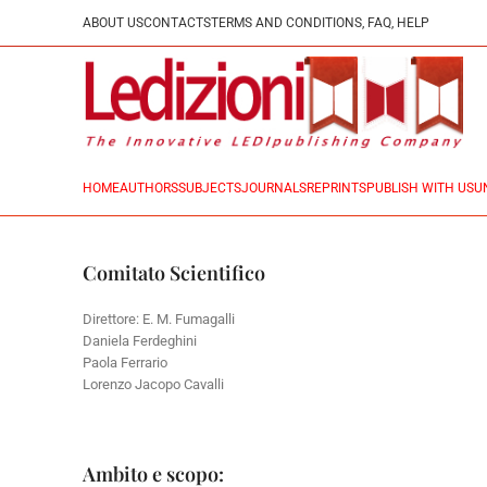
ABOUT US
CONTACTS
TERMS AND CONDITIONS, FAQ, HELP
HOME
AUTHORS
SUBJECTS
JOURNALS
REPRINTS
PUBLISH WITH US
U
Comitato Scientifico
Direttore: E. M. Fumagalli
Daniela Ferdeghini
Paola Ferrario
Lorenzo Jacopo Cavalli
Ambito e scopo: