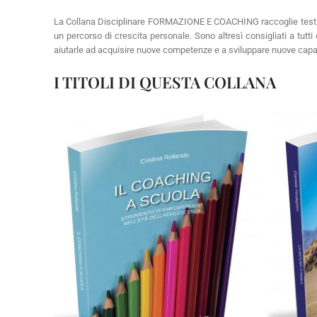
La Collana Disciplinare FORMAZIONE E COACHING raccoglie testi che
un percorso di crescita personale. Sono altresì consigliati a tut
aiutarle ad acquisire nuove competenze e a sviluppare nuove capa
I TITOLI DI QUESTA COLLANA
Cartaceo
eBook in ePub
C
6,99
€
13,90
€
Select options