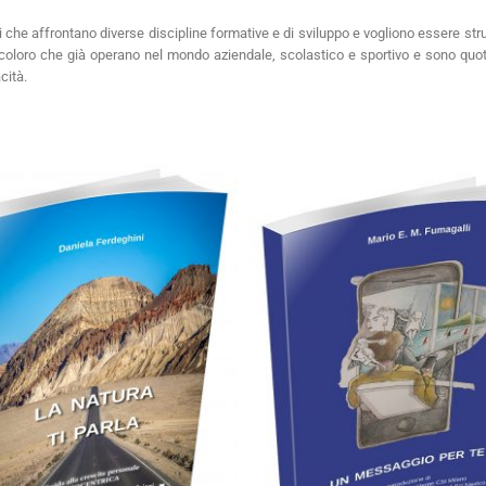
 affrontano diverse discipline formative e di sviluppo e vogliono essere strumen
ti coloro che già operano nel mondo aziendale, scolastico e sportivo e sono qu
cità.
Cartaceo
eBook in eP
artaceo
eBook in ePub
5,99
€
12,90
€
5,99
€
12,90
€
Select options
Select options