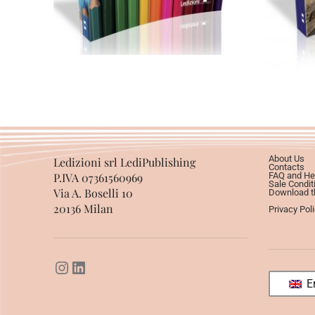
About Us
Ledizioni srl LediPublishing
Contacts
P.IVA 07361560969
FAQ and He
Sale Condit
Via A. Boselli 10
Download th
20136 Milan
Privacy Pol
En