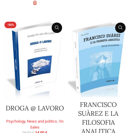
ADD TO BASKET
SELECT OPTIONS
-50%
FRANCISCO
DROGA @ LAVORO
SUÀREZ E LA
FILOSOFIA
Psychology
,
News and politics
,
On
Sales
ANALITICA
14,00
€
28,00
€