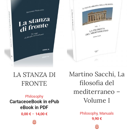
Martino Sacchi, La
LA STANZA DI
filosofia del
FRONTE
mediterraneo –
Philosophy
Volume I
Cartaceo
eBook in ePub
eBook in PDF
Philosophy
,
Manuals
0,00
€
–
14,00
€
9,90
€
SELECT OPTIONS