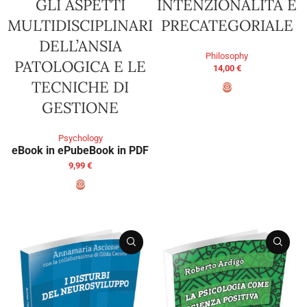
GLI ASPETTI
INTENZIONALITÀ E
MULTIDISCIPLINARI
PRECATEGORIALE
DELL’ANSIA
Philosophy
PATOLOGICA E LE
14,00
€
TECNICHE DI
GESTIONE
ADD TO BASKET
Psychology
eBook in ePub
eBook in PDF
9,99
€
SELECT OPTIONS