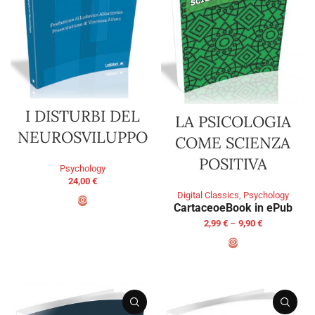
I DISTURBI DEL
LA PSICOLOGIA
NEUROSVILUPPO
COME SCIENZA
POSITIVA
Psychology
24,00
€
Digital Classics
,
Psychology
Cartaceo
eBook in ePub
ADD TO BASKET
2,99
€
–
9,90
€
SELECT OPTIONS