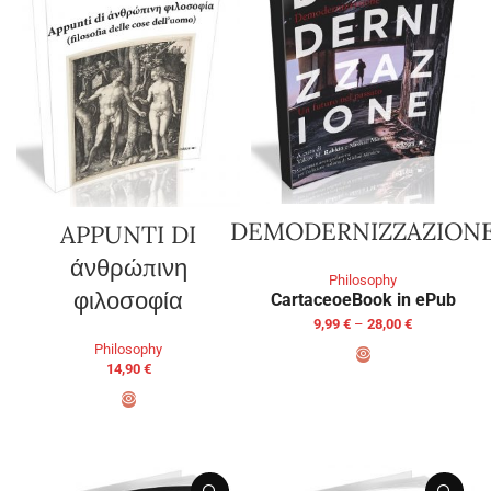
DEMODERNIZZAZION
APPUNTI DI
άνθρώπινη
Philosophy
φιλοσοφία
Cartaceo
eBook in ePub
9,99
€
–
28,00
€
Philosophy
14,90
€
SELECT OPTIONS
ADD TO BASKET