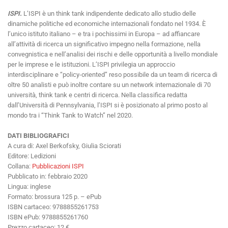
ISPI.
L’ISPI è un think tank indipendente dedicato allo studio delle
dinamiche politiche ed economiche internazionali fondato nel 1934. È
l’unico istituto italiano – e tra i pochissimi in Europa – ad affiancare
all’attività di ricerca un significativo impegno nella formazione, nella
convegnistica e nell’analisi dei rischi e delle opportunità a livello mondiale
per le imprese e le istituzioni. L’ISPI privilegia un approccio
interdisciplinare e “policy-oriented” reso possibile da un team di ricerca di
oltre 50 analisti e può inoltre contare su un network internazionale di 70
università, think tank e centri di ricerca. Nella classifica redatta
dall’Università di Pennsylvania, l’ISPI si è posizionato al primo posto al
mondo tra i “Think Tank to Watch” nel 2020.
DATI BIBLIOGRAFICI
A cura di: Axel Berkofsky, Giulia Sciorati
Editore: Ledizioni
Collana:
Pubblicazioni ISPI
Pubblicato in: febbraio 2020
Lingua: inglese
Formato: brossura 125 p. – ePub
ISBN cartaceo: 9788855261753
ISBN ePub: 9788855261760
Prezzo cartaceo: 12 €