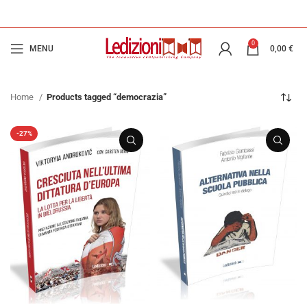
0
MENU
0,00
€
Home
Products tagged “democrazia”
-27%