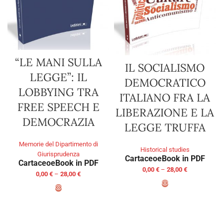
“LE MANI SULLA
IL SOCIALISMO
LEGGE”: IL
DEMOCRATICO
LOBBYING TRA
ITALIANO FRA LA
FREE SPEECH E
LIBERAZIONE E LA
DEMOCRAZIA
LEGGE TRUFFA
Memorie del Dipartimento di
Historical studies
Giurisprudenza
Cartaceo
eBook in PDF
Cartaceo
eBook in PDF
0,00
€
–
28,00
€
0,00
€
–
28,00
€
SELECT OPTIONS
SELECT OPTIONS