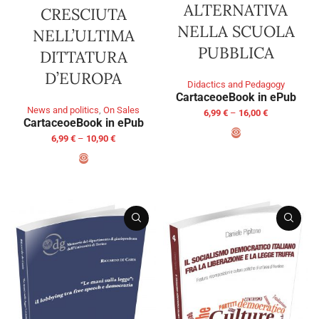
ALTERNATIVA
CRESCIUTA
NELLA SCUOLA
NELL’ULTIMA
PUBBLICA
DITTATURA
D’EUROPA
Didactics and Pedagogy
Cartaceo
eBook in ePub
News and politics
,
On Sales
6,99
€
–
16,00
€
Cartaceo
eBook in ePub
6,99
€
–
10,90
€
SELECT OPTIONS
SELECT OPTIONS