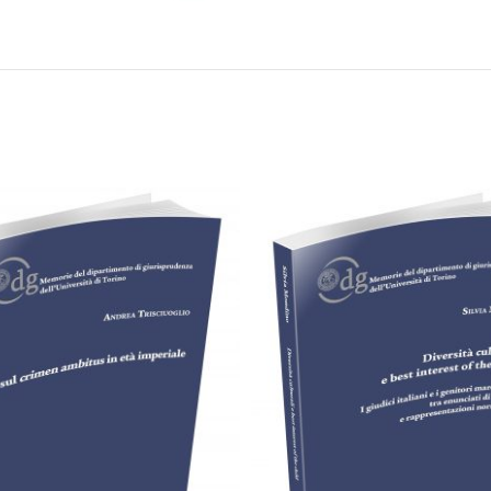
Cartaceo
eBook in PDF
Cartaceo
eBook in PD
0,00
€
28,00
€
0,00
€
18,00
€