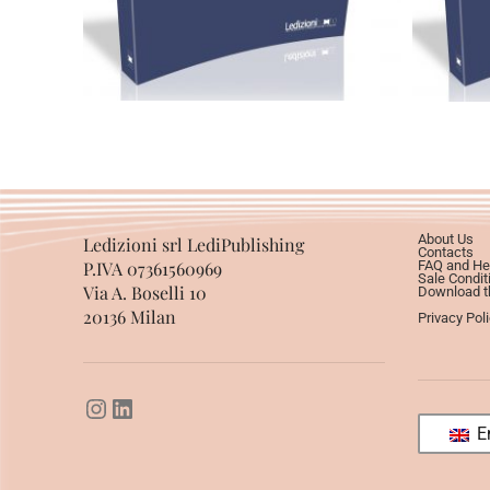
About Us
Ledizioni srl LediPublishing
Contacts
P.IVA 07361560969
FAQ and He
Sale Condit
Via A. Boselli 10
Download th
20136 Milan
Privacy Pol
En