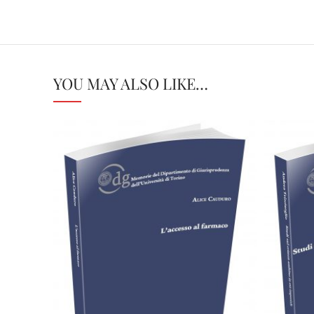
YOU MAY ALSO LIKE…
Cartaceo
eBook in PDF
0,00
€
28,00
€
Select options