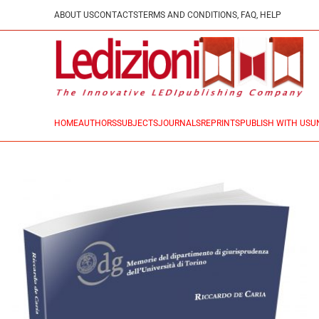
ABOUT US
CONTACTS
TERMS AND CONDITIONS, FAQ, HELP
HOME
AUTHORS
SUBJECTS
JOURNALS
REPRINTS
PUBLISH WITH US
U