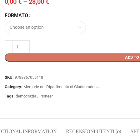
0,00
€
–
28,00
€
FORMATO
ADD TO
SKU:
9788867056118
Category:
Memorie del Dipartimento di Giurisprudenza
Tags:
democrazia
,
Pioneer
DITIONAL INFORMATION
RECENSIONI UTENTI (0)
SPE