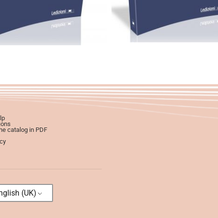
Select options
Select options
lp
ions
e catalog in PDF
icy
glish (UK)