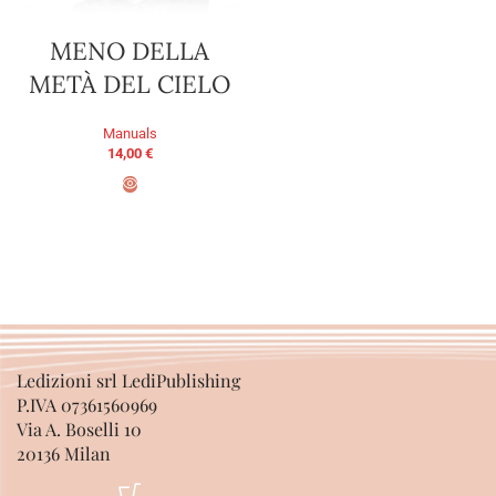
MENO DELLA
METÀ DEL CIELO
Manuals
14,00
€
ADD TO BASKET
Ledizioni srl LediPublishing
P.IVA 07361560969
Via A. Boselli 10
20136 Milan