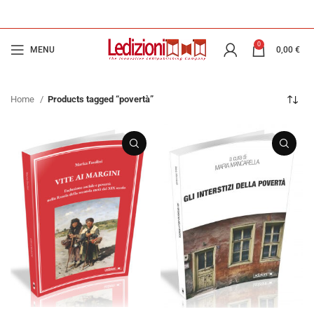
0
MENU
0,00
€
Home
Products tagged “povertà”