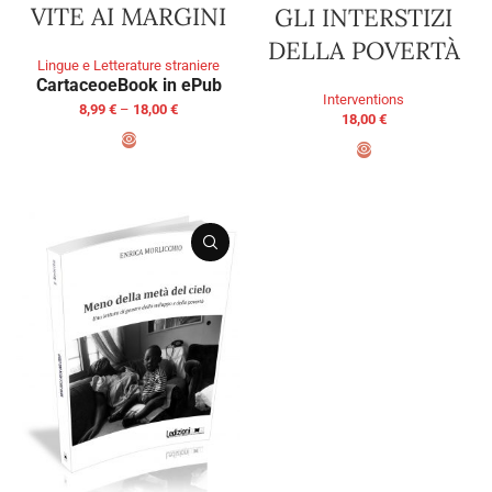
VITE AI MARGINI
GLI INTERSTIZI
DELLA POVERTÀ
Lingue e Letterature straniere
Cartaceo
eBook in ePub
Interventions
8,99
€
–
18,00
€
18,00
€
SELECT OPTIONS
ADD TO BASKET