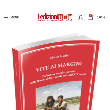
0
MENU
0,00
€