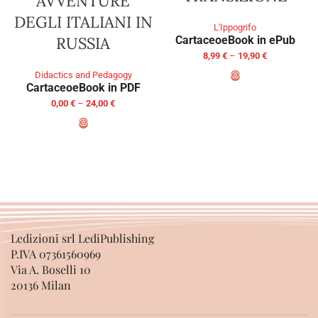
AVVENTURE
DEGLI ITALIANI IN
L'Ippogrifo
RUSSIA
Cartaceo
eBook in ePub
8,99
€
–
19,90
€
Didactics and Pedagogy
Cartaceo
eBook in PDF
SELECT OPTIONS
0,00
€
–
24,00
€
SELECT OPTIONS
Ledizioni srl LediPublishing
P.IVA 07361560969
Via A. Boselli 10
20136 Milan