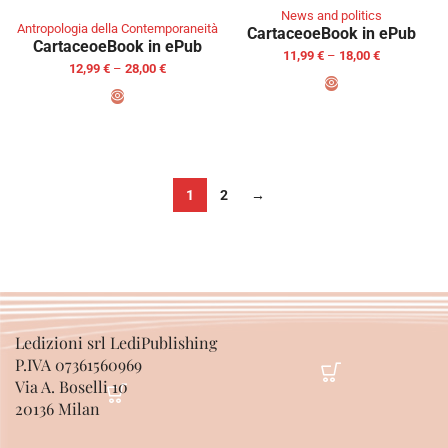
News and politics
Antropologia della Contemporaneità
Cartaceo
eBook in ePub
Cartaceo
eBook in ePub
11,99
€
–
18,00
€
12,99
€
–
28,00
€
SELECT OPTIONS
SELECT OPTIONS
1
2
→
Ledizioni srl LediPublishing
P.IVA 07361560969
Via A. Boselli 10
20136 Milan