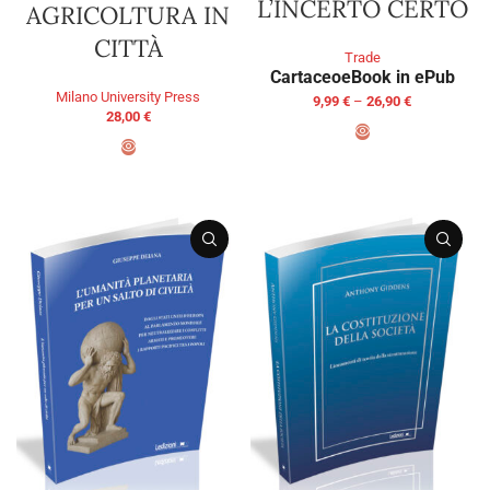
L’INCERTO CERTO
AGRICOLTURA IN
CITTÀ
Trade
Cartaceo
eBook in ePub
Milano University Press
9,99
€
–
26,90
€
28,00
€
SELECT OPTIONS
ADD TO BASKET