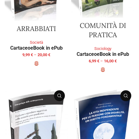
COMUNITÀ DI
ARRABBIATI
PRATICA
Società
Cartaceo
eBook in ePub
Sociology
Cartaceo
eBook in ePub
9,99
€
–
20,00
€
6,99
€
–
16,00
€
SELECT OPTIONS
SELECT OPTIONS