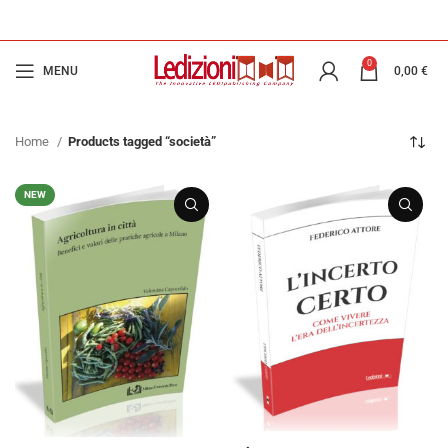
0
MENU
0,00
€
Home
Products tagged “società”
NEW