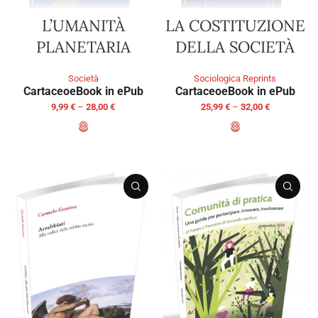
L’UMANITÀ
LA COSTITUZIONE
PLANETARIA
DELLA SOCIETÀ
Società
Sociologica Reprints
Cartaceo
eBook in ePub
Cartaceo
eBook in ePub
9,99
€
–
28,00
€
25,99
€
–
32,00
€
SELECT OPTIONS
SELECT OPTIONS