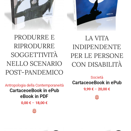
PRODURRE E
LA VITA
RIPRODURRE
INDIPENDENTE
SOGGETTIVITÀ
PER LE PERSONE
NELLO SCENARIO
CON DISABILITÀ
POST-PANDEMICO
Società
Cartaceo
eBook in ePub
Antropologia della Contemporaneità
9,99
€
–
20,00
€
Cartaceo
eBook in ePub
eBook in PDF
0,00
€
–
18,00
€
SELECT OPTIONS
SELECT OPTIONS