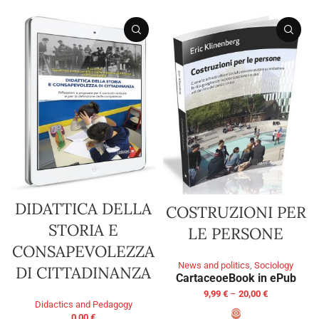
DIDATTICA DELLA
COSTRUZIONI PER
STORIA E
LE PERSONE
CONSAPEVOLEZZA
News and politics
,
Sociology
DI CITTADINANZA
Cartaceo
eBook in ePub
9,99
€
–
20,00
€
Didactics and Pedagogy
0,00
€