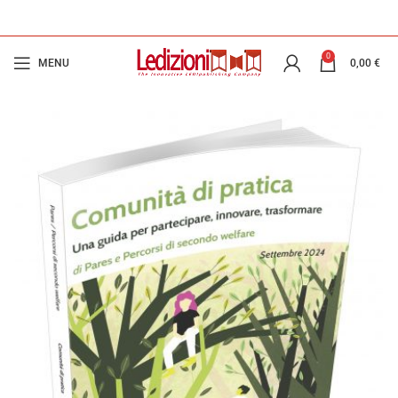
0
MENU
0,00
€