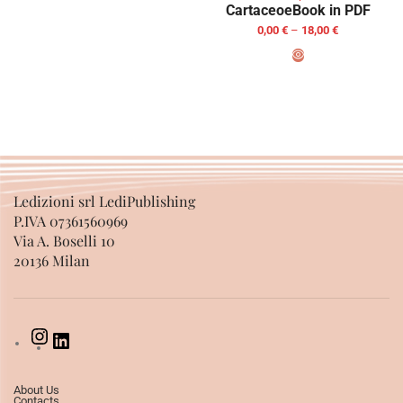
Cartaceo
eBook in PDF
0,00
€
–
18,00
€
SELECT OPTIONS
Ledizioni srl LediPublishing
P.IVA 07361560969
Via A. Boselli 10
20136 Milan
About Us
Contacts