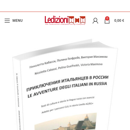
0
MENU
0,00
€