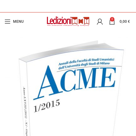
0
MENU
0,00
€