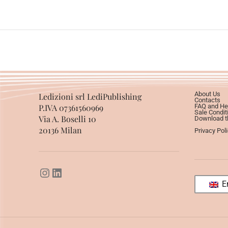
About Us
Ledizioni srl LediPublishing
Contacts
P.IVA 07361560969
FAQ and He
Sale Condit
Via A. Boselli 10
Download th
20136 Milan
Privacy Pol
En