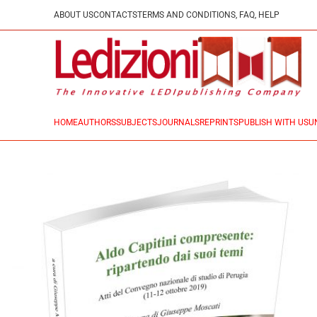
ABOUT US
CONTACTS
TERMS AND CONDITIONS, FAQ, HELP
HOME
AUTHORS
SUBJECTS
JOURNALS
REPRINTS
PUBLISH WITH US
U