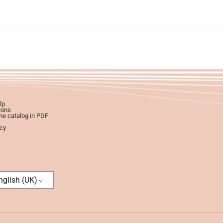
lp
ions
e catalog in PDF
icy
glish (UK)