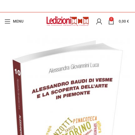
0
MENU
0,00
€