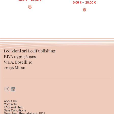
0,00
€
–
28,00
€
SELECT OPTIONS
SELECT OPTIONS
Ledizioni srl LediPublishing
P.IVA 07361560969
Via A. Boselli 10
20136 Milan
About Us
Contacts
FAQ and Help
Sale Conditions
Download the catalog in PDF