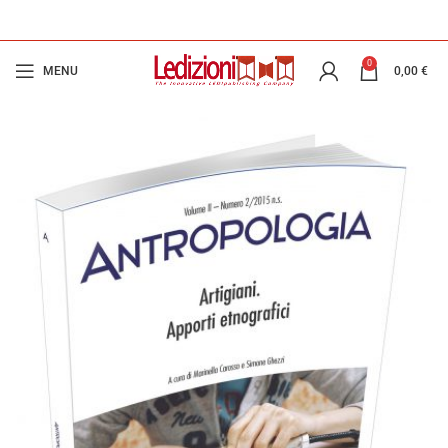
0
MENU
0,00
€