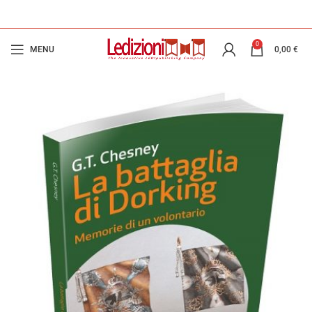
0
MENU
0,00
€