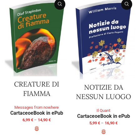
CREATURE DI
NOTIZIE DA
FIAMMA
NESSUN LUOGO
Messages from nowhere
Il Quant
Cartaceo
eBook in ePub
Cartaceo
eBook in ePub
6,99
€
–
14,90
€
5,99
€
–
16,90
€
SELECT OPTIONS