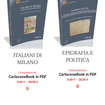
EPIGRAFIA E
ITALIANI DI
POLITICA
MILANO
Consonances
Consonances
Cartaceo
eBook in PDF
Cartaceo
eBook in PDF
0,00
€
–
28,00
€
0,00
€
–
38,00
€
SELECT OPTIONS
SELECT OPTIONS