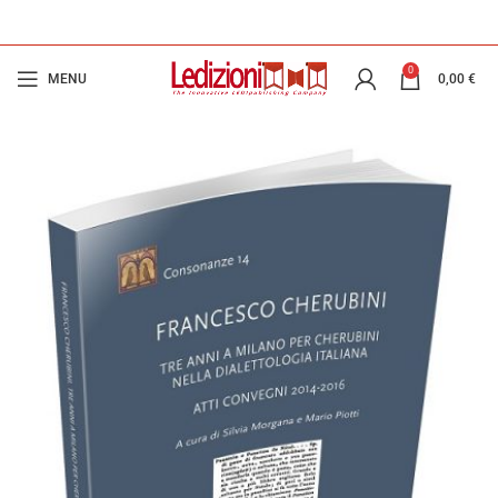
0
MENU
0,00
€