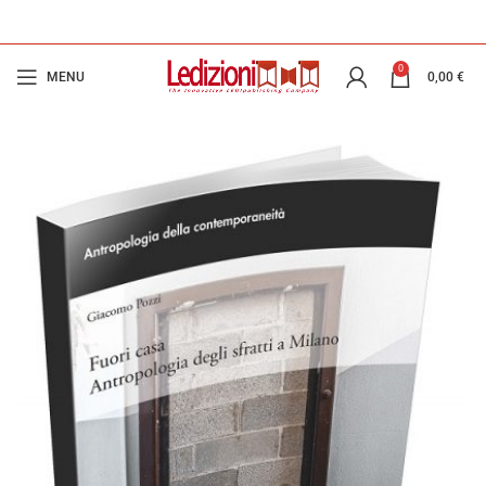
0
MENU
0,00
€