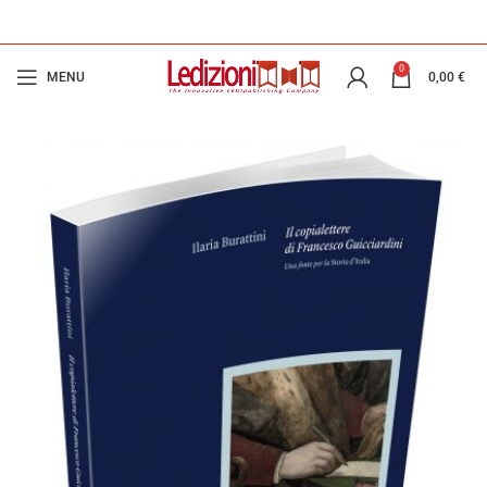
0
MENU
0,00
€