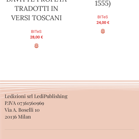
1555)
TRADOTTI IN
VERSI TOSCANI
BITeS
24,00
€
BITeS
28,00
€
ADD TO BASKET
ADD TO BASKET
Ledizioni srl LediPublishing
P.IVA 07361560969
Via A. Boselli 10
20136 Milan