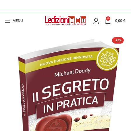
0
MENU
0,00
€
-23%