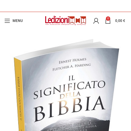
0
MENU
0,00
€