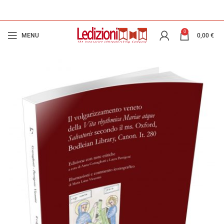
0
MENU
0,00
€