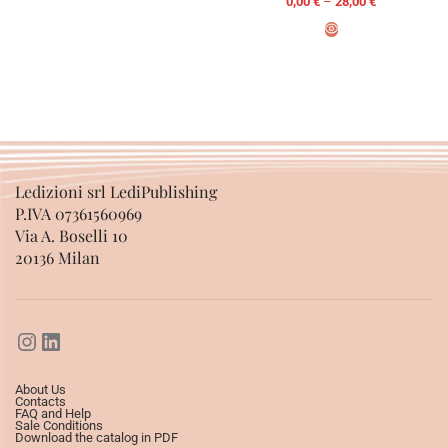
0,00
€
–
28,00
€
SELECT OPTIONS
SELECT OPTIONS
Ledizioni srl LediPublishing
P.IVA 07361560969
Via A. Boselli 10
20136 Milan
About Us
Contacts
FAQ and Help
Sale Conditions
Download the catalog in PDF