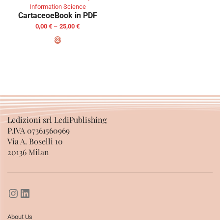
Information Science
Cartaceo
eBook in PDF
0,00
€
–
25,00
€
SELECT OPTIONS
Ledizioni srl LediPublishing
P.IVA 07361560969
Via A. Boselli 10
20136 Milan
About Us