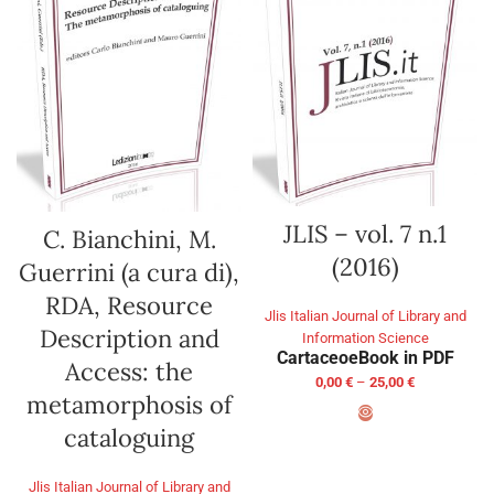
JLIS – vol. 7 n.1
C. Bianchini, M.
(2016)
Guerrini (a cura di),
RDA, Resource
Jlis Italian Journal of Library and
Description and
Information Science
Cartaceo
eBook in PDF
Access: the
0,00
€
–
25,00
€
metamorphosis of
cataloguing
SELECT OPTIONS
Jlis Italian Journal of Library and