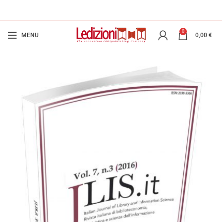
0
MENU
0,00
€