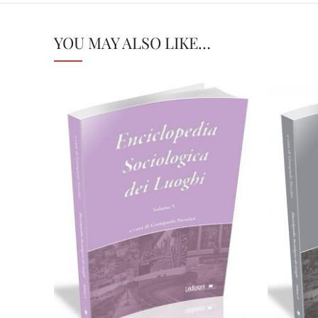
YOU MAY ALSO LIKE…
Cartaceo
eBook in PDF
0,00
€
40,00
€
Select options