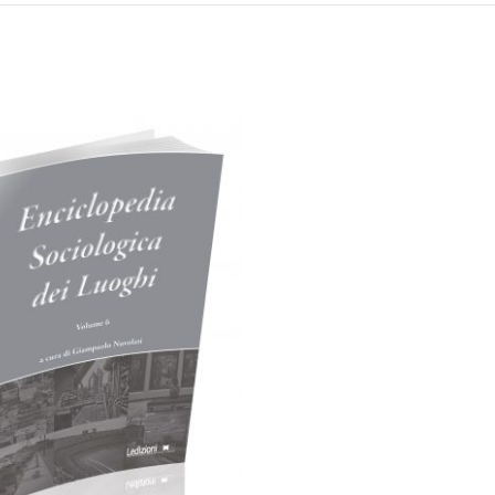
Cartaceo
eBook in PDF
0,00
€
40,00
€
Select options