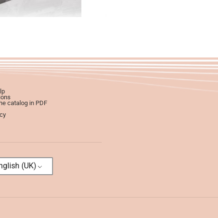
lp
ions
e catalog in PDF
icy
glish (UK)