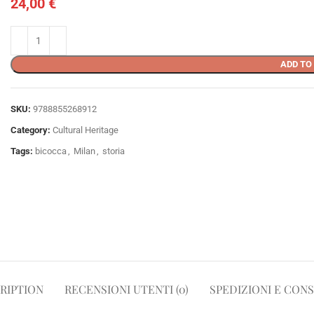
24,00
€
ADD TO
SKU:
9788855268912
Category:
Cultural Heritage
Tags:
bicocca
,
Milan
,
storia
RIPTION
RECENSIONI UTENTI (0)
SPEDIZIONI E CON