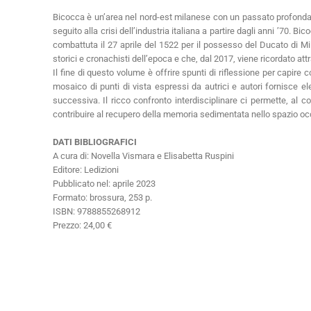
Bicocca è un’area nel nord-est milanese con un passato profondame
seguito alla crisi dell’industria italiana a partire dagli anni ’70. B
combattuta il 27 aprile del 1522 per il possesso del Ducato di Mi
storici e cronachisti dell’epoca e che, dal 2017, viene ricordato att
Il fine di questo volume è offrire spunti di riflessione per capire 
mosaico di punti di vista espressi da autrici e autori fornisce 
successiva. Il ricco confronto interdisciplinare ci permette, al co
contribuire al recupero della memoria sedimentata nello spazio occu
DATI BIBLIOGRAFICI
A cura di: Novella Vismara e Elisabetta Ruspini
Editore: Ledizioni
Pubblicato nel: aprile 2023
Formato: brossura, 253 p.
ISBN: 9788855268912
Prezzo: 24,00 €