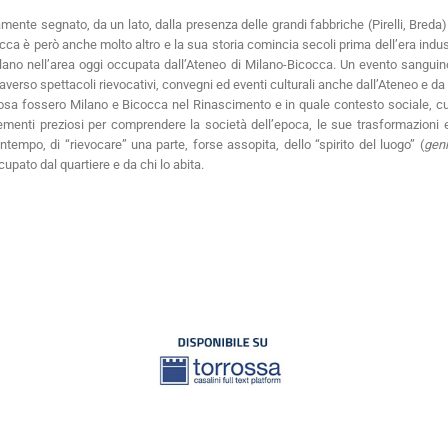
nte segnato, da un lato, dalla presenza delle grandi fabbriche (Pirelli, Breda) 
icocca è però anche molto altro e la sua storia comincia secoli prima dell’era industr
lano nell’area oggi occupata dall’Ateneo di Milano-Bicocca. Un evento sanguinoso
raverso spettacoli rievocativi, convegni ed eventi culturali anche dall’Ateneo e da 
cosa fossero Milano e Bicocca nel Rinascimento e in quale contesto sociale, cultu
elementi preziosi per comprendere la società dell’epoca, le sue trasformazioni
ntempo, di “rievocare” una parte, forse assopita, dello “spirito del luogo” (
geni
pato dal quartiere e da chi lo abita.