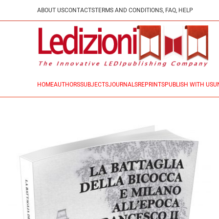
ABOUT US
CONTACTS
TERMS AND CONDITIONS, FAQ, HELP
HOME
AUTHORS
SUBJECTS
JOURNALS
REPRINTS
PUBLISH WITH US
U