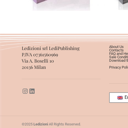
About Us
Ledizioni srl LediPublishing
Contacts
P.IVA 07361560969
FAQ and He
Sale Condit
Via A. Boselli 10
Download th
20136 Milan
Privacy Pol
En
©2025
Ledizioni
All Rights Reserved.