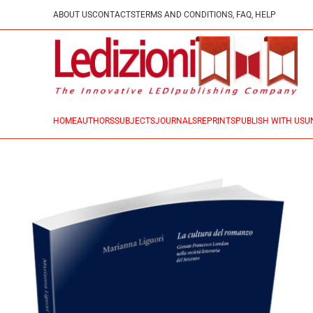
ABOUT US
CONTACTS
TERMS AND CONDITIONS, FAQ, HELP
HOME
AUTHORS
SUBJECTS
JOURNALS
REPRINTS
PUBLISH WITH US
U