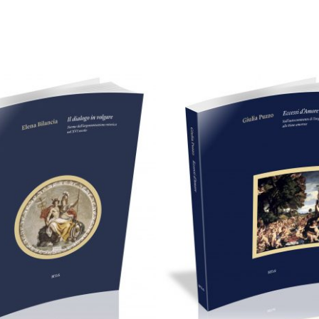
24,00
€
Cartaceo
eBook in PDF
0,00
€
28,00
€
Add to basket
Select options