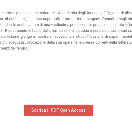
atore e principale animatore dell’Accademia degli Incogniti, è figura di rilie
mo, di cui beneficiarono soprattutto i romanzieri emergenti. Descritto negli stu
ria, Loredan fu anche autore di una vastissima produzione in prosa, considerata 
ogniti. Ricostruendo le tappe della formazione di Loredan e considerando le sue scr
sto volume giunge a mostrare l’eccezionale stratificazione di saperi, modell
a più adeguata collocazione della sua opera nelle diverse correnti della letteratu
omanzi del tempo.
Scarica il PDF Open Access