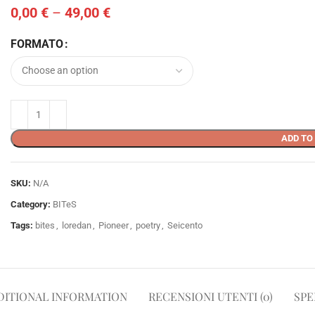
0,00
€
–
49,00
€
FORMATO
ADD TO
SKU:
N/A
Category:
BITeS
Tags:
bites
,
loredan
,
Pioneer
,
poetry
,
Seicento
DITIONAL INFORMATION
RECENSIONI UTENTI (0)
SPE