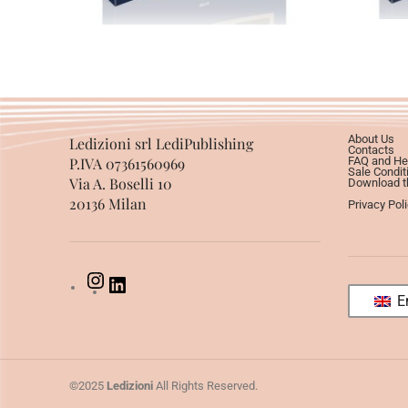
About Us
Ledizioni srl LediPublishing
Contacts
P.IVA 07361560969
FAQ and He
Sale Condit
Via A. Boselli 10
Download th
20136 Milan
Privacy Pol
En
©2025
Ledizioni
All Rights Reserved.