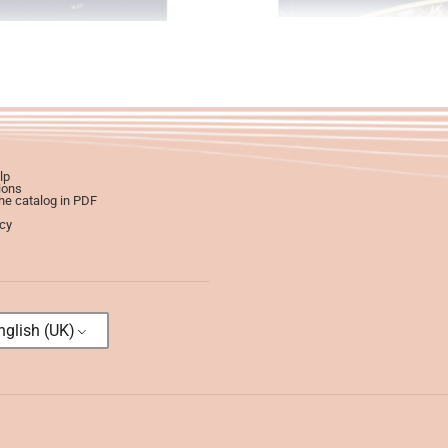
lp
ions
e catalog in PDF
icy
glish (UK)