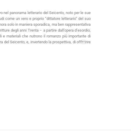
vo nel panorama letterario del Seicento, noto per le sue
di come un vero e proprio “dittatore letterario” del suo
finora solo in maniera sporadica, ma ben rappresentativa
itture degli anni Trenta – a partire dall’opera d’esordio,
i e materiali che nutrono il romanzo più importante di
ra del Seicento, e, invertendo la prospettiva, di offrire