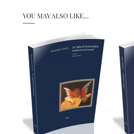
YOU MAY ALSO LIKE…
28,00
€
Add to basket