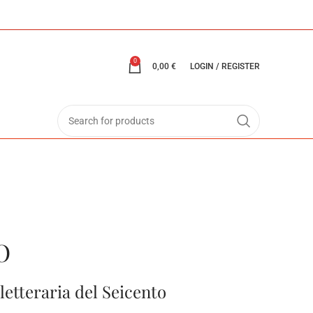
0
0,00
€
LOGIN / REGISTER
O
etteraria del Seicento