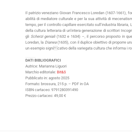
Il patrizio veneziano Giovan Francesco Loredan (1607-1661), fond
abilità di mediatore culturale e per la sua attività di mecenatis
tempo, per il controllo capillare esercitato sull’industria libra
della cultura letteraria di un’intera generazione di scrittori Inc
gli
Scherzi geniali
(1632 e 1634) –, il percorso proposto in que
Loredan, la
Dianea
(1635), con il duplice obiettivo di proporre un
un esempio signicativo della variegata cultura che informa i r
DATI BIBLIOGRAFICI
Autrice: Marianna Liguori
Marchio editoriale:
Bit&S
Pubblicato in: agosto 2025
Formato: brossura, 215 p. – PDF in OA
ISBN cartaceo: 9791280391490
Prezzo cartaceo: 49,00 €