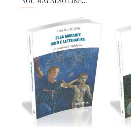
YOU MAY ALSO LIKE…
Cartaceo
eBook in PDF
0,00
€
18,00
€
Select options