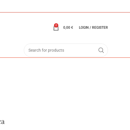
0
0,00
€
LOGIN / REGISTER
ca