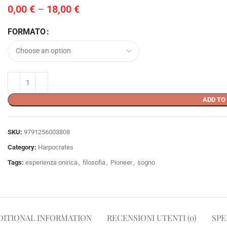
0,00
€
–
18,00
€
FORMATO
ADD TO
SKU:
9791256003808
Category:
Harpocrates
Tags:
esperienza onirica
,
filosofia
,
Pioneer
,
sogno
DITIONAL INFORMATION
RECENSIONI UTENTI (0)
SPE