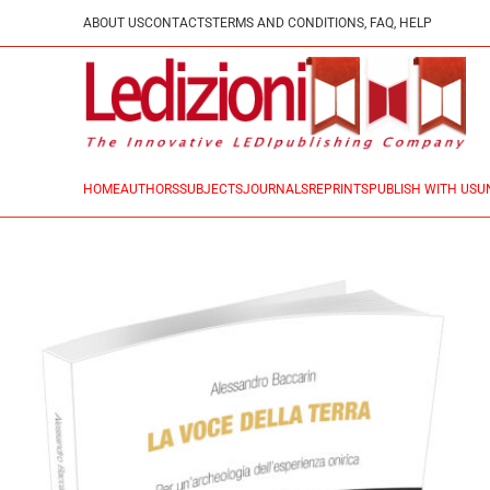
ABOUT US
CONTACTS
TERMS AND CONDITIONS, FAQ, HELP
HOME
AUTHORS
SUBJECTS
JOURNALS
REPRINTS
PUBLISH WITH US
U