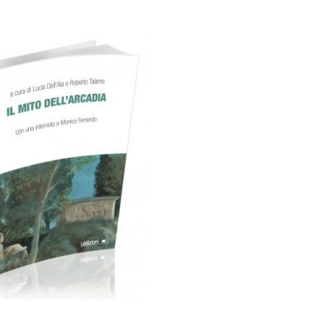
Cartaceo
eBook in PDF
0,00
€
18,00
€
Select options