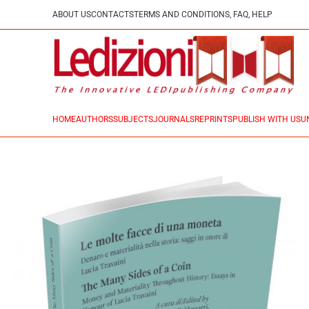
ABOUT US
CONTACTS
TERMS AND CONDITIONS, FAQ, HELP
HOME
AUTHORS
SUBJECTS
JOURNALS
REPRINTS
PUBLISH WITH US
U