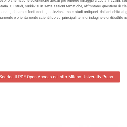
spiro a tematiche scientifiche attuali per rendere omaggio a Lucia Travaini, stud
ria. Gli studi, suddivisi in sette sezioni tematiche, affrontano questioni di cl
ete, denaro e fonti scritte, collezionismo e studi antiquari, dall’antichità ai gio
amento e orientamento scientifico sui principali temi di indagine e di dibattito nei
Scarica il PDF Open Access dal sito Milano University Press