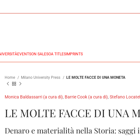
NIVERSITÀ
EVENTS
ON SALES
OA TITLES
IMPRINTS
Home
Milano University Press
LE MOLTE FACCE DI UNA MONETA
Monica Baldassarri (a cura di)
,
Barrie Cook (a cura di)
,
Stefano Locatell
LE MOLTE FACCE DI UNA 
Denaro e materialità nella Storia: saggi 