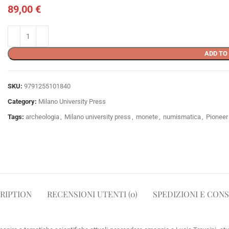
89,00
€
ADD TO
SKU:
9791255101840
Category:
Milano University Press
Tags:
archeologia
,
Milano university press
,
monete
,
numismatica
,
Pioneer
RIPTION
RECENSIONI UTENTI (0)
SPEDIZIONI E CON