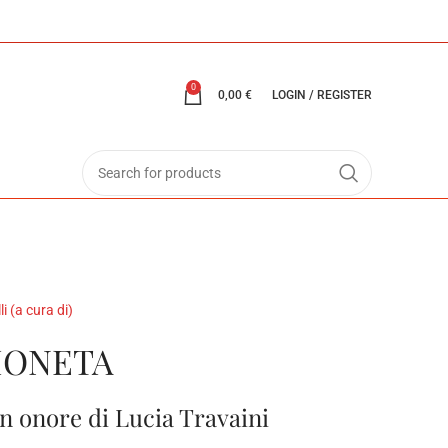
0
0,00
€
LOGIN / REGISTER
i (a cura di)
MONETA
in onore di Lucia Travaini