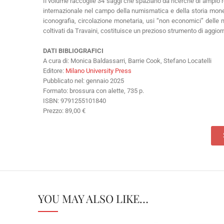
Il volume raccoglie 34 saggi che spaziano da ricerche di ampio re
internazionale nel campo della numismatica e della storia moneta
iconografia, circolazione monetaria, usi “non economici” delle mon
coltivati da Travaini, costituisce un prezioso strumento di aggiorn
DATI BIBLIOGRAFICI
A cura di: Monica Baldassarri, Barrie Cook, Stefano Locatelli
Editore:
Milano University Press
Pubblicato nel: gennaio 2025
Formato: brossura con alette, 735 p.
ISBN: 9791255101840
Prezzo: 89,00 €
YOU MAY ALSO LIKE…