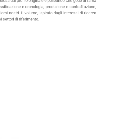
iosa dal profilo originale e poliedrico che gode di fama
assificazione e cronologia, produzione e contraffazione,
rni nostri. Il volume, ispirato dagli interessi di ricerca
 settori di riferimento.