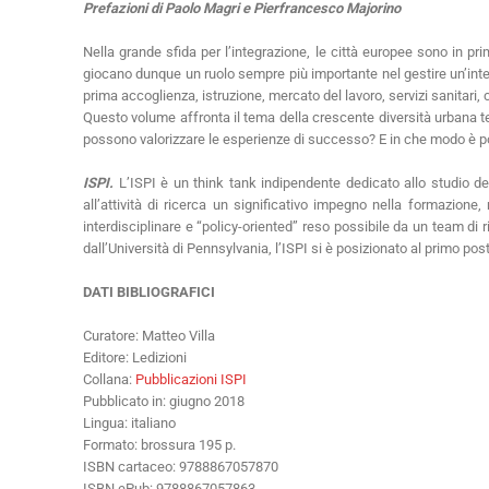
Prefazioni di Paolo Magri e Pierfrancesco Majorino
Nella grande sfida per l’integrazione, le città europee sono in pr
giocano dunque un ruolo sempre più importante nel gestire un’integ
prima accoglienza, istruzione, mercato del lavoro, servizi sanitari,
Questo volume affronta il tema della crescente diversità urbana ten
possono valorizzare le esperienze di successo? E in che modo è possib
ISPI.
L’ISPI è un think tank indipendente dedicato allo studio del
all’attività di ricerca un significativo impegno nella formazione, 
interdisciplinare e “policy-oriented” reso possibile da un team di r
dall’Università di Pennsylvania, l’ISPI si è posizionato al primo po
DATI BIBLIOGRAFICI
Curatore: Matteo Villa
Editore: Ledizioni
Collana:
Pubblicazioni ISPI
Pubblicato in: giugno 2018
Lingua: italiano
Formato: brossura 195 p.
ISBN cartaceo: 9788867057870
ISBN ePub: 9788867057863