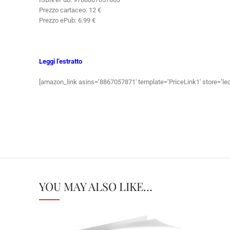
Prezzo cartaceo: 12 €
Prezzo ePub: 6.99 €
Leggi l’estratto
[amazon_link asins=’8867057871′ template=’PriceLink1′ store=’le
YOU MAY ALSO LIKE…