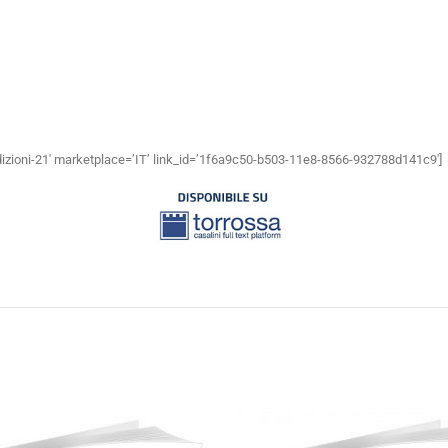
dizioni-21′ marketplace=’IT’ link_id=’1f6a9c50-b503-11e8-8566-932788d141c9′]