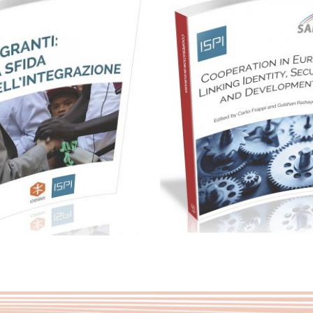
Cartaceo
eBook in eP
eBook in PDF
Cartaceo
eBook in PDF
0,00
€
12,00
€
0,00
€
16,00
€
Select options
Select options