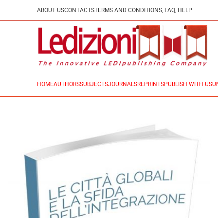
ABOUT US
CONTACTS
TERMS AND CONDITIONS, FAQ, HELP
HOME
AUTHORS
SUBJECTS
JOURNALS
REPRINTS
PUBLISH WITH US
U