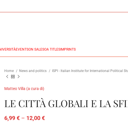
NIVERSITÀ
EVENTS
ON SALES
OA TITLES
IMPRINTS
Home
News and politics
ISPI - Italian Institute for International Political S
Matteo Villa (a cura di)
LE CITTÀ GLOBALI E LA SF
6,99
€
–
12,00
€