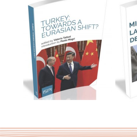
Cartaceo
eBook in ePub
eBook in PDF
0,00
€
12,00
€
Select options