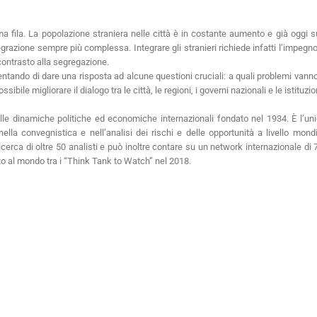
ima fila. La popolazione straniera nelle città è in costante aumento e già oggi 
razione sempre più complessa. Integrare gli stranieri richiede infatti l’impegno
 contrasto alla segregazione.
tando di dare una risposta ad alcune questioni cruciali: a quali problemi vanno i
ile migliorare il dialogo tra le città, le regioni, i governi nazionali e le istituzi
le dinamiche politiche ed economiche internazionali fondato nel 1934. È l’unic
nella convegnistica e nell’analisi dei rischi e delle opportunità a livello mond
icerca di oltre 50 analisti e può inoltre contare su un network internazionale di 70
sto al mondo tra i “Think Tank to Watch” nel 2018.