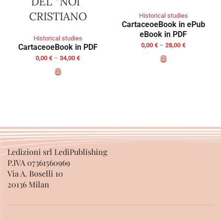
DEL “NOI”
CRISTIANO
Historical studies
Cartaceo
eBook in ePub
eBook in PDF
Historical studies
0,00
€
–
28,00
€
Cartaceo
eBook in PDF
0,00
€
–
34,00
€
SELECT OPTIONS
SELECT OPTIONS
Ledizioni srl LediPublishing
P.IVA 07361560969
Via A. Boselli 10
20136 Milan