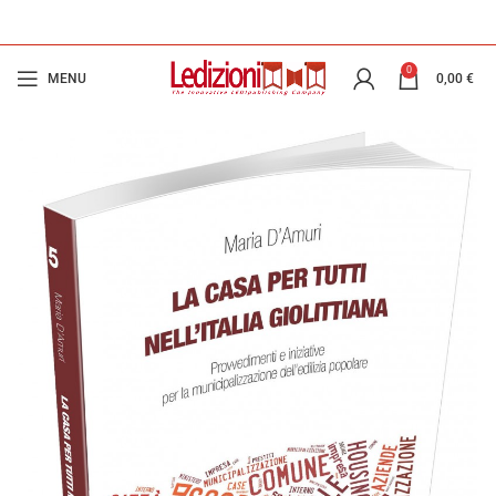
0
MENU
0,00
€