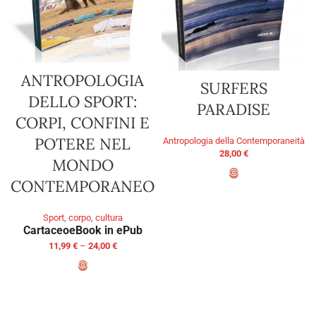
ANTROPOLOGIA
SURFERS
DELLO SPORT:
PARADISE
CORPI, CONFINI E
POTERE NEL
Antropologia della Contemporaneità
28,00
€
MONDO
CONTEMPORANEO
ADD TO BASKET
Sport, corpo, cultura
Cartaceo
eBook in ePub
11,99
€
–
24,00
€
SELECT OPTIONS