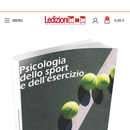
0
MENU
0,00
€