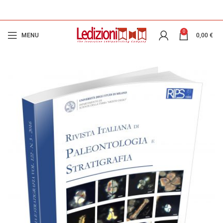
0
MENU
0,00
€